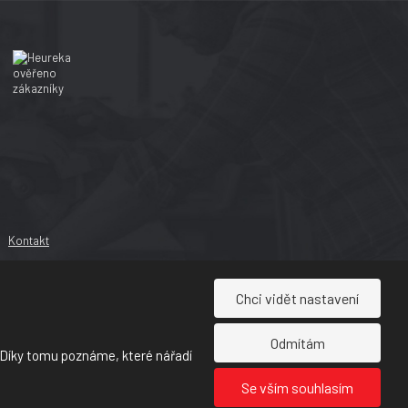
Kontakt
Chci vidět nastavení
Odmítám
 Díky tomu poznáme, které nářadí
Se vším souhlasím