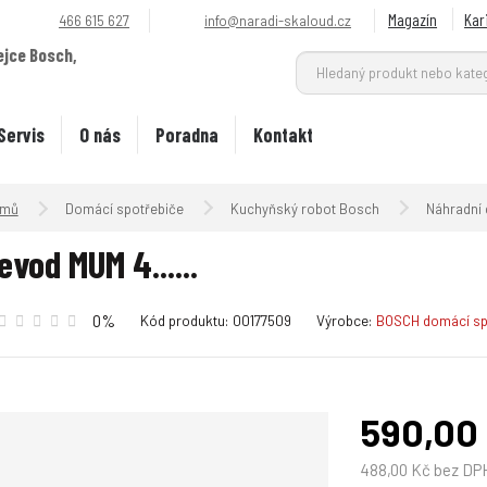
Magazín
Kar
466 615 627
info@naradi-skaloud.cz
ejce Bosch,
.
Servis
O nás
Poradna
Kontakt
Úvodní strana
Domácí spotřebiče
Kuchyňský robot Bosch
Náhradní d
evod MUM 4......
K
K
0%
Kód produktu:
00177509
Výrobce:
BOSCH domácí sp
ó
ó
d
d
v
d
ý
o
590,00
r
d
o
a
488,00 Kč bez DP
b
v