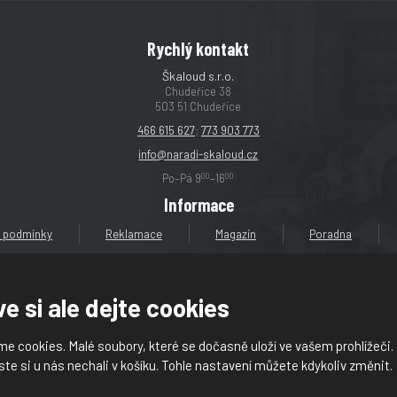
Rychlý kontakt
Škaloud s.r.o.
Chudeřice 38
503 51 Chudeřice
466 615 627
;
773 903 773
info@naradi-skaloud.cz
00
00
Po–Pá 9
–16
Informace
 podmínky
Reklamace
Magazín
Poradna
e si ale dejte cookies
e cookies. Malé soubory, které se dočasně uloží ve vašem prohlížeči.
loud s.r.o.
ste si u nás nechali v košíku. Tohle nastavení můžete kdykoliv změnit.
dajů (GDPR)
|
Mapa stránek
|
|
Nastavení cookies