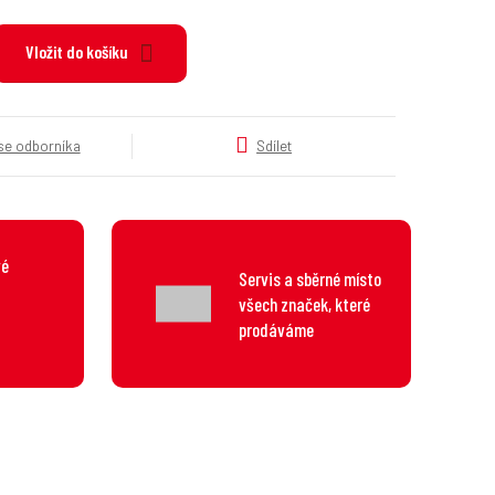
k
a
Vložit do košíku
t
e
g
o
 se odborníka
Sdílet
r
i
e
.
.
vé
.
Servis a sběrné místo
všech značek, které
prodáváme