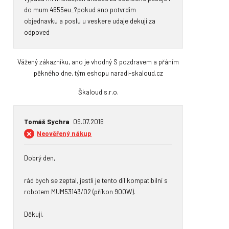
do mum 4655eu_?pokud ano potvrdim 
objednavku a poslu u veskere udaje dekuji za 
odpoved
Vážený zákazníku, ano je vhodný S pozdravem a přáním
pěkného dne, tým eshopu naradi-skaloud.cz
Škaloud s.r.o.
Tomáš Sychra
09.07.2016
Neověřený nákup
Dobrý den,

rád bych se zeptal, jestli je tento díl kompatibilní s 
robotem MUM53143/02 (příkon 900W).

Děkuji,
