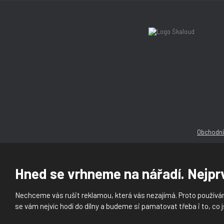
Obchodní
Hned se vrhneme na nářadí. Nejprv
Nechceme vás rušit reklamou, která vás nezajímá. Proto používám
© 2026, Ška
se vám nejvíc hodí do dílny a budeme si pamatovat třeba i to, co j
Prohlášení o přístupnosti
|
Ochrana osobních ú