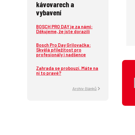
kávovarech a
vybavení
BOSCH PRO DAY je za námi:
Děkujeme, že jste dorazili
Bosch Pro Day Grilovačka:
Skvělá příležitost pro
profesionály i nadšence
Zahrada se probouzí. Máte na
ni to pravé?
Archiv článků