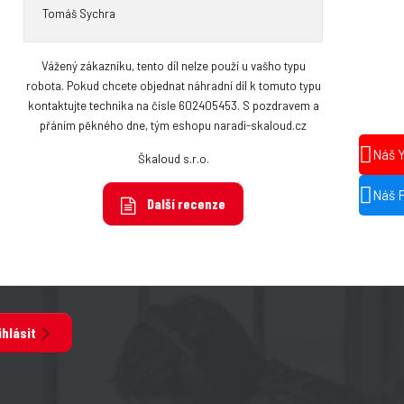
Tomáš Sychra
Vážený zákazníku, tento díl nelze použí u vašho typu
robota. Pokud chcete objednat náhradní díl k tomuto typu
kontaktujte technika na čísle 602405453. S pozdravem a
přáním pěkného dne, tým eshopu naradi-skaloud.cz
Náš 
Škaloud s.r.o.
Náš 
Další recenze
ihlásit