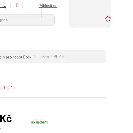
iéra
Přihlásit se
Vyhledat
H
l
e
d
a
n
ý
převod MUM 4......
íly pro robot Bosch MUM 4.../..
p
r
o
d
otřebiče
u
k
t
n
 Kč
e
b
skladem
o
H