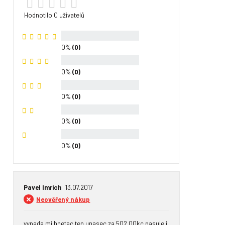
Hodnotilo 0 uživatelů
0%
(0)
0%
(0)
0%
(0)
0%
(0)
0%
(0)
Pavel Imrich
13.07.2017
Neověřený nákup
vypada mi hnetac,ten unasec za 502.00kc pasuje i 