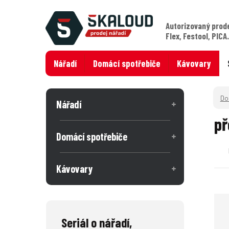
Autorizovaný prod
Flex, Festool, PICA
Nářadí
Domácí spotřebiče
Kávovary
Nářadí
př
Domácí spotřebiče
Kávovary
Seriál o nářadí,