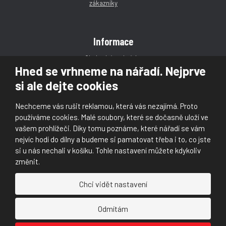
Informace
Obchodní podmínky
Hned se vrhneme na nářadí. Nejprve
Reklamace
si ale dejte cookies
Magazín
Poradna
Nechceme vás rušit reklamou, která vás nezajímá. Proto
Kontakt
používáme cookies. Malé soubory, které se dočasně uloží ve
vašem prohlížeči. Díky tomu poznáme, které nářadí se vám
nejvíc hodí do dílny a budeme si pamatovat třeba i to, co jste
si u nás nechali v košíku. Tohle nastavení můžete kdykoliv
změnit.
© 2026, Škaloud s.r.o.
Chci vidět nastavení
Prohlášení o přístupnosti
|
Ochrana osobních údajů (GDPR)
|
Mapa stránek
|
|
Nastavení cookies
Odmítám
Náš