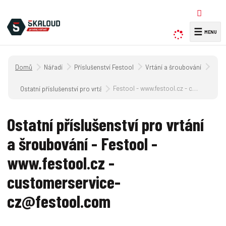
☰
V
y
h
Úvodní strana
Nářadí
Příslušenství Festool
Vrtání a šroubování
l
e
Festool - www.festool.cz - customerservice-cz@festool.com
Ostatní příslušenství pro vrtání a šroubování
d
a
Ostatní příslušenství pro vrtání
t
a šroubování - Festool -
www.festool.cz -
customerservice-
cz@festool.com