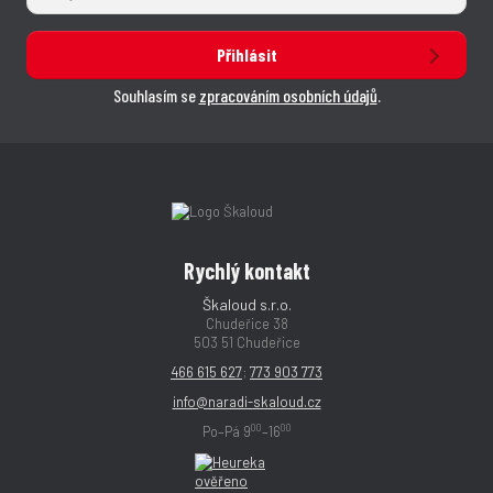
Přihlásit
Souhlasím se
zpracováním osobních údajů
.
Rychlý kontakt
Škaloud s.r.o.
Chudeřice 38
503 51 Chudeřice
466 615 627
;
773 903 773
info@naradi-skaloud.cz
00
00
Po–Pá 9
–16