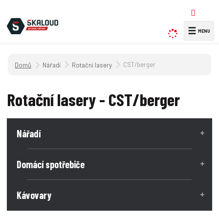
☰
V
y
h
Úvodní strana
CST/berger
Nářadí
Rotační lasery
l
e
d
Rotační lasery - CST/berger
a
t
Nářadí
Domácí spotřebiče
Kávovary