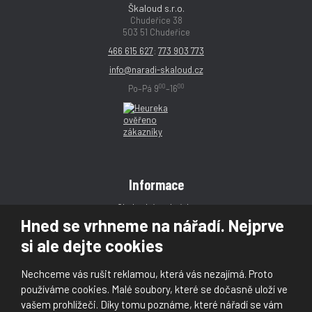
Škaloud s.r.o.
Chudeřice 38
503 51 Chudeřice
466 615 627
;
773 903 773
info@naradi-skaloud.cz
00
00
Po–Pá 9
–16
Informace
Obchodní podmínky
Hned se vrhneme na nářadí. Nejprve
Reklamace
si ale dejte cookies
Magazín
Poradna
Nechceme vás rušit reklamou, která vás nezajímá. Proto
Kontakt
používáme cookies. Malé soubory, které se dočasně uloží ve
vašem prohlížeči. Díky tomu poznáme, které nářadí se vám