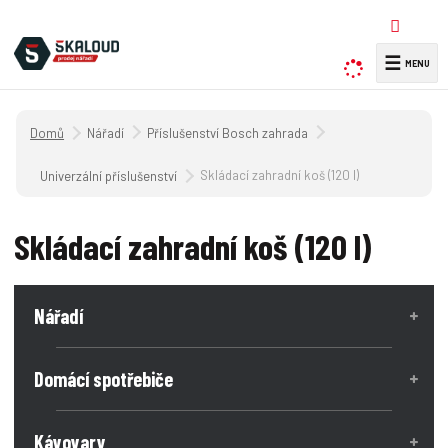
☰
V
y
h
Úvodní strana
Nářadí
Příslušenství Bosch zahrada
l
e
Skládací zahradní koš (120 l)
Univerzální příslušenství
d
a
Skládací zahradní koš (120 l)
t
Nářadí
Domácí spotřebiče
Kávovary