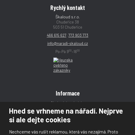
Rychlý kontakt
Škaloud s.r.o.
Chudeřice 38
503 51 Chudeřice
466 615 627
;
773 903 773
info@naradi-skaloud.cz
00
00
Po–Pá 9
–16
Informace
Obchodní podmínky
Hned se vrhneme na nářadí. Nejprve
Reklamace
si ale dejte cookies
Magazín
Poradna
Nechceme vás rušit reklamou, která vás nezajímá. Proto