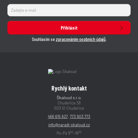
Přihlásit
Souhlasím se
zpracováním osobních údajů
.
Rychlý kontakt
Škaloud s.r.o.
Chudeřice 38
503 51 Chudeřice
466 615 627
;
773 903 773
info@naradi-skaloud.cz
00
00
Po–Pá 9
–16