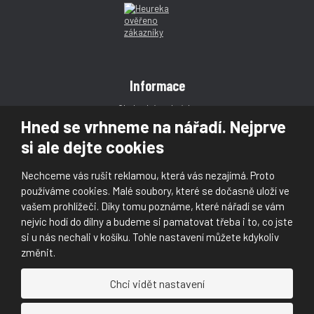
Informace
Obchodní podmínky
Hned se vrhneme na nářadí. Nejprve
Reklamace
si ale dejte cookies
Magazín
Poradna
Nechceme vás rušit reklamou, která vás nezajímá. Proto
Kontakt
používáme cookies. Malé soubory, které se dočasně uloží ve
vašem prohlížeči. Díky tomu poznáme, které nářadí se vám
nejvíc hodí do dílny a budeme si pamatovat třeba i to, co jste
si u nás nechali v košíku. Tohle nastavení můžete kdykoliv
změnit.
© 2026, Škaloud s.r.o.
Chci vidět nastavení
Prohlášení o přístupnosti
|
Ochrana osobních údajů (GDPR)
|
Mapa stránek
|
|
Nastavení cookies