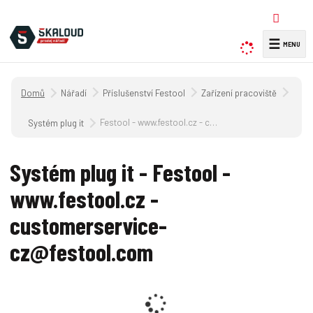
☰
V
y
h
Úvodní strana
Nářadí
Příslušenství Festool
Zařízení pracoviště
l
e
Festool - www.festool.cz - customerservice-cz@festool.com
Systém plug it
d
a
Systém plug it - Festool -
t
www.festool.cz -
customerservice-
cz@festool.com