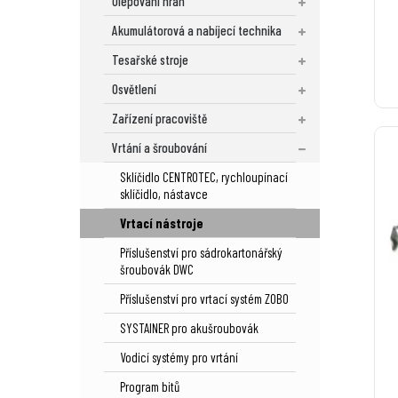
Olepování hran
Akumulátorová a nabíjecí technika
Tesařské stroje
Osvětlení
Zařízení pracoviště
Vrtání a šroubování
Sklíčidlo CENTROTEC, rychloupínací
sklíčidlo, nástavce
Vrtací nástroje
Příslušenství pro sádrokartonářský
šroubovák DWC
Příslušenství pro vrtací systém ZOBO
SYSTAINER pro akušroubovák
Vodicí systémy pro vrtání
Program bitů