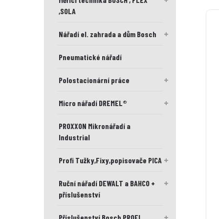
Ř
,SOLA
a
z
Nářadí el. zahrada a dům Bosch
e
n
Pneumatické nářadí
í
p
Polostacionární práce
r
o
d
Micro nářadí DREMEL®
u
k
PROXXON Mikronářadí a
t
Industrial
ů
Profi Tužky,Fixy,popisovače PICA
Ruční nářadí DEWALT a BAHCO +
příslušenství
Příslušenství Bosch PROFI