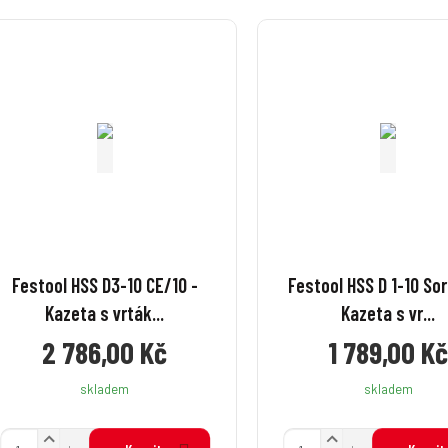
Festool HSS D3-10 CE/10 -
Festool HSS D 1-10 Sor
Kazeta s vrták...
Kazeta s vr...
2 786,00 Kč
1 789,00 K
skladem
skladem
N
N
Z
Z