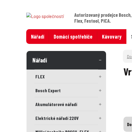
Autorizovaný prodejce Bosch,
Flex, Festool, PICA.
Nářadí
Domácí spotřebiče
Kávovary
Nářadí
Vr
FLEX
Bosch Expert
Akumulátorové nářadí
Elektrické nářadí 220V
Do
Měřicí technika BOSCH , FLEX