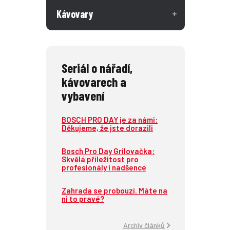
Kávovary
Seriál o nářadí,
kávovarech a
vybavení
BOSCH PRO DAY je za námi:
Děkujeme, že jste dorazili
Bosch Pro Day Grilovačka:
Skvělá příležitost pro
profesionály i nadšence
Zahrada se probouzí. Máte na
ni to pravé?
Archiv článků