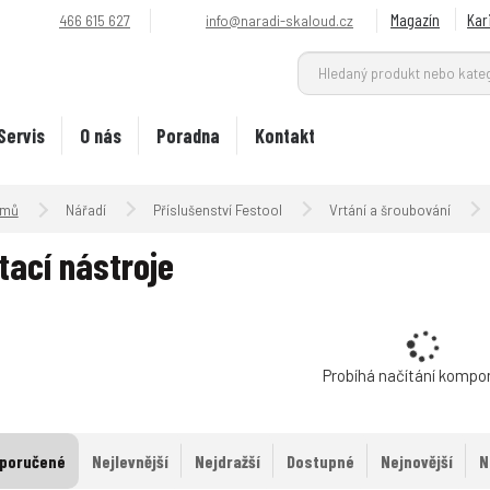
Magazín
Kar
466 615 627
info@naradi-skaloud.cz
Servis
O nás
Poradna
Kontakt
Úvodní strana
Nářadí
Příslušenství Festool
Vrtání a šroubování
tací nástroje
Probíhá načítání kompo
poručené
Nejlevnější
Nejdražší
Dostupné
Nejnovější
N