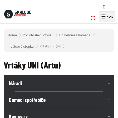
☰
V
y
h
Úvodní strana
Pro obrábění otvorů
Do betonu a kamene
l
e
Vrtáky UNI (Artu)
Válcová stopka
d
a
Vrtáky UNI (Artu)
t
Nářadí
Domácí spotřebiče
Kávovary