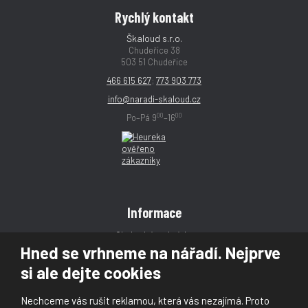
Rychlý kontakt
Škaloud s.r.o.
Chudeřice 38
503 51 Chudeřice
466 615 627
;
773 903 773
info@naradi-skaloud.cz
00
00
Po–Pá 9
–16
Informace
Obchodní podmínky
Hned se vrhneme na nářadí. Nejprve
Reklamace
si ale dejte cookies
Magazín
Poradna
Nechceme vás rušit reklamou, která vás nezajímá. Proto