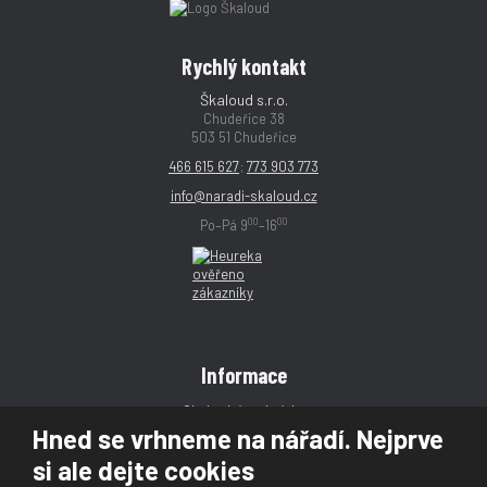
Rychlý kontakt
Škaloud s.r.o.
Chudeřice 38
503 51 Chudeřice
466 615 627
;
773 903 773
info@naradi-skaloud.cz
00
00
Po–Pá 9
–16
Informace
Obchodní podmínky
Hned se vrhneme na nářadí. Nejprve
Reklamace
si ale dejte cookies
Magazín