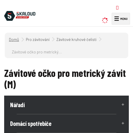
☰
V
y
h
Úvodní strana
Pro závitování
Závitové kruhové čelisti
l
e
Závitové očko pro metrický závit (M)
d
a
Závitové očko pro metrický závit
t
(M)
Nářadí
Domácí spotřebiče