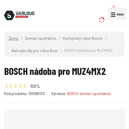
V
☰
y
h
l
Úvodní strana
Domácí spotřebiče
Kuchyňský robot Bosch
e
d
BOSCH nádoba pro MUZ4MX2
Náhradní díly pro robot Bosch MUM 4.../..
a
t
BOSCH nádoba pro MUZ4MX2
100%
K
K
Kód produktu:
00086123
Výrobce:
BOSCH domácí spotřebiče
ó
ó
d
d
v
d
ý
o
r
d