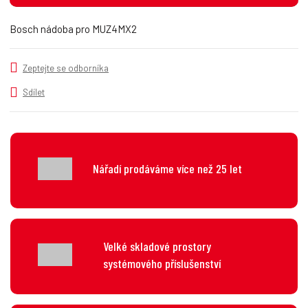
t
m
t
p
n
m
Bosch nádoba pro MUZ4MX2
o
o
n
č
ž
o
s
ž
e
Zeptejte se odborníka
t
s
t
v
t
Sdílet
í
v
í
Nářadí prodáváme více než 25 let
Velké skladové prostory
systémového příslušenství