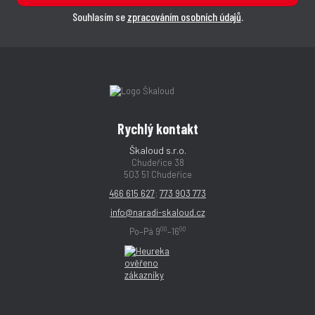
Souhlasím se
zpracováním osobních údajů
.
Rychlý kontakt
Škaloud s.r.o.
Chudeřice 38
503 51 Chudeřice
466 615 627
;
773 903 773
info@naradi-skaloud.cz
00
00
Po–Pá 9
–16