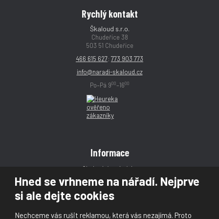
Rychlý kontakt
Škaloud s.r.o.
Chudeřice 38
503 51 Chudeřice
466 615 627
;
773 903 773
info@naradi-skaloud.cz
00
00
Po–Pá 9
–16
Informace
Obchodní podmínky
Hned se vrhneme na nářadí. Nejprve
Reklamace
si ale dejte cookies
Magazín
Poradna
Nechceme vás rušit reklamou, která vás nezajímá. Proto