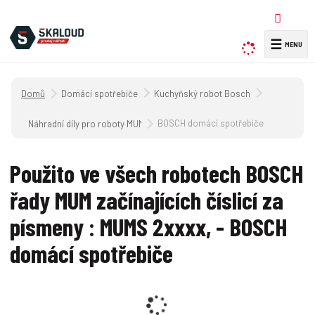
☰
V
y
h
Úvodní strana
Domácí spotřebiče
Kuchyňský robot Bosch
l
e
BOSCH domácí spotřebiče
Náhradní díly pro roboty MUM 2....
d
a
Použito ve všech robotech BOSCH
t
řady MUM začínajících číslicí za
písmeny : MUMS 2xxxx, - BOSCH
domácí spotřebiče