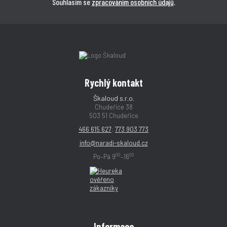
Souhlasím se
zpracováním osobních údajů
.
Rychlý kontakt
Škaloud s.r.o.
Chudeřice 38
503 51 Chudeřice
466 615 627
;
773 903 773
info@naradi-skaloud.cz
00
00
Po–Pá 9
–16
Informace