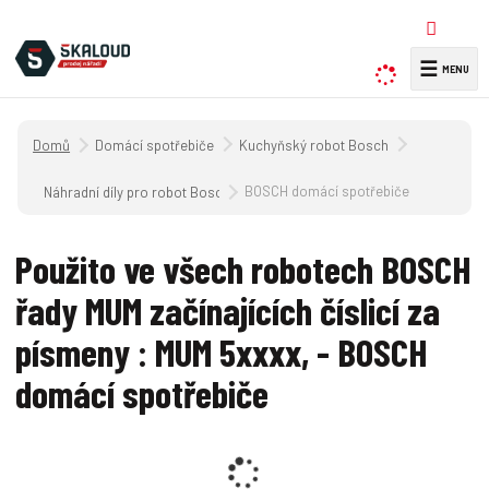
☰
V
y
h
Úvodní strana
Domácí spotřebiče
Kuchyňský robot Bosch
l
e
BOSCH domácí spotřebiče
Náhradní díly pro robot Bosch MUM 5.../..
d
a
Použito ve všech robotech BOSCH
t
řady MUM začínajících číslicí za
písmeny : MUM 5xxxx, - BOSCH
domácí spotřebiče