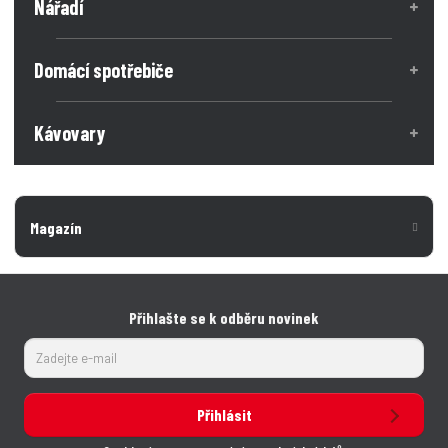
Nářadí
ž
e
ž
s
s
t
t
t
v
v
Domácí spotřebiče
í
í
Kávovary
Magazín
Přihlašte se k odběru novinek
Přihlásit