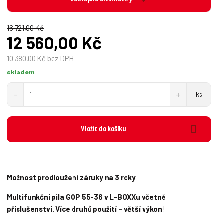
16 721,00 Kč
12 560,00 Kč
10 380,00 Kč bez DPH
skladem
S
N
Z
ks
n
a
m
í
v
ě
ž
ý
n
i
š
Vložit do košíku
i
t
i
t
m
t
p
n
m
o
o
n
č
ž
o
Možnost prodloužení záruky na 3 roky
s
ž
e
t
s
t
Multifunkční pila GOP 55-36 v L-BOXXu včetně
v
t
příslušenství. Více druhů použití – větší výkon!
í
v