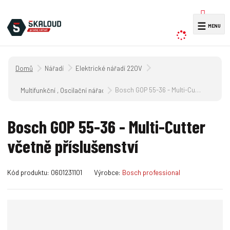
V
☰
y
h
l
Úvodní strana
Nářadí
Elektrické nářadí 220V
e
d
Bosch GOP 55-36 - Multi-Cutter včetně příslušenství
Multifunkční , Oscilační nářadí -220V
a
t
Bosch GOP 55-36 - Multi-Cutter
včetně příslušenství
K
Kód produktu:
0601231101
Výrobce:
Bosch professional
ó
d
v
ý
r