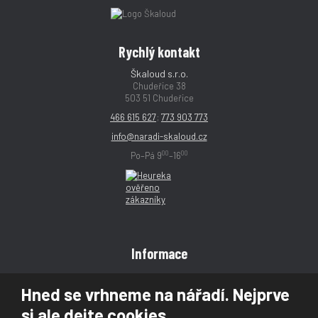
Rychlý kontakt
Škaloud s.r.o.
Chudeřice 38
503 51 Chudeřice
466 615 627
;
773 903 773
info@naradi-skaloud.cz
00
00
Po–Pá 9
–16
Informace
Obchodní podmínky
Hned se vrhneme na nářadí. Nejprve
Reklamace
si ale dejte cookies
Magazín