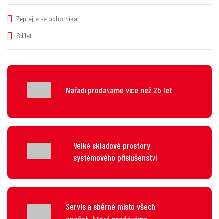
í
Zeptejte se odborníka
Sdílet
Nářadí prodáváme více než 25 let
Velké skladové prostory
systémového příslušenství
Servis a sběrné místo všech
značek, které prodáváme