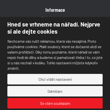
Informace
Obchodní podmínky
Hned se vrhneme na nářadí. Nejprve
Reklamace
si ale dejte cookies
Magazín
Poradna
Nechceme vás rušit reklamou, která vás nezajímá. Proto
Kontakt
používáme cookies. Malé soubory, které se dočasně uloží ve
vašem prohlížeči. Díky tomu poznáme, které nářadí se vám
nejvíc hodí do dílny a budeme si pamatovat třeba i to, co jste
si u nás nechali v košíku. Tohle nastavení můžete kdykoliv
změnit.
© 2026, Škaloud s.r.o.
Chci vidět nastavení
Prohlášení o přístupnosti
|
Ochrana osobních údajů (GDPR)
|
Mapa stránek
|
|
Nastavení cookies
Odmítám
Náš
Náš
Se vším souhlasím