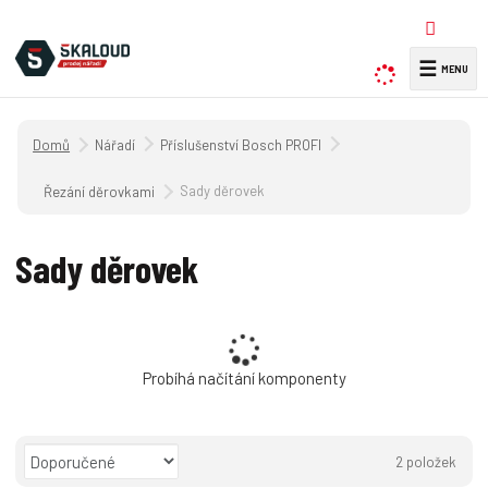
☰
V
y
h
Úvodní strana
Nářadí
Příslušenství Bosch PROFI
l
e
Sady děrovek
Řezání děrovkami
d
a
Sady děrovek
t
Probíhá načítání komponenty
Ř
2
položek
a
O
T
Ř