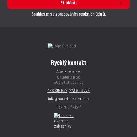
Přihlásit
Souhlasím se
zpracováním osobních údajů
.
Rychlý kontakt
Škaloud s.r.o.
Chudeřice 38
503 51 Chudeřice
466 615 627
;
773 903 773
info@naradi-skaloud.cz
00
00
Po–Pá 9
–16