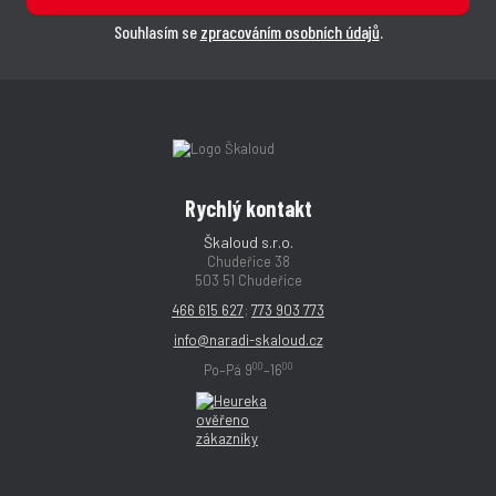
Souhlasím se
zpracováním osobních údajů
.
Rychlý kontakt
Škaloud s.r.o.
Chudeřice 38
503 51 Chudeřice
466 615 627
;
773 903 773
info@naradi-skaloud.cz
00
00
Po–Pá 9
–16