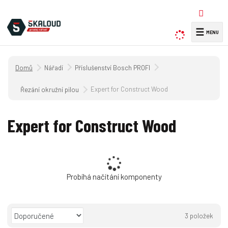
☰
V
y
h
Úvodní strana
Nářadí
Příslušenství Bosch PROFI
l
e
Expert for Construct Wood
Řezání okružní pilou
d
a
Expert for Construct Wood
t
Probíhá načítání komponenty
Ř
3
položek
a
O
T
Ř