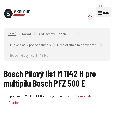
V
☰
y
h
l
Úvodní strana
Nářadí
Příslušenství Bosch PROFI
e
d
Pilové plátky pro ocasky a řetězy pro pily
Pily s orbitálním pohybem pilového plá
a
Bosch Pilový list M 1142 H pro multipilu Bosch PFZ 500 E
t
Bosch Pilový list M 1142 H pro
multipilu Bosch PFZ 500 E
K
Kód produktu:
2608650065
Výrobce:
Bosch příslušenství
ó
professional
d
v