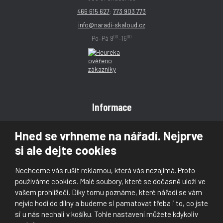
466 615 627
;
773 903 773
info@naradi-skaloud.cz
00
00
Po–Pá 9
–16
Informace
Obchodní podmínky
Hned se vrhneme na nářadí. Nejprve
Reklamace
si ale dejte cookies
Magazín
Poradna
Nechceme vás rušit reklamou, která vás nezajímá. Proto
Kontakt
používáme cookies. Malé soubory, které se dočasně uloží ve
vašem prohlížeči. Díky tomu poznáme, které nářadí se vám
nejvíc hodí do dílny a budeme si pamatovat třeba i to, co jste
si u nás nechali v košíku. Tohle nastavení můžete kdykoliv