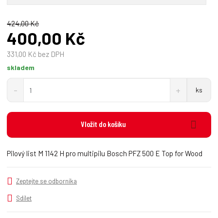
424,00 Kč
400,00 Kč
331,00 Kč bez DPH
skladem
S
N
Z
ks
n
a
m
í
v
ě
ž
ý
n
i
š
Vložit do košíku
i
t
i
t
m
t
p
n
m
Pilový list M 1142 H pro multipilu Bosch PFZ 500 E Top for Wood
o
o
n
č
ž
o
s
ž
e
Zeptejte se odborníka
t
s
t
v
t
Sdílet
í
v