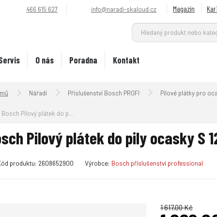
Magazín
Kar
466 615 627
info@naradi-skaloud.cz
Servis
O nás
Poradna
Kontakt
Úvodní strana
Nářadí
Příslušenství Bosch PROFI
Pilové plátky pro oca
Bosch Pilový plátek do pily ocasky S 1211 K
sch Pilový plátek do pily ocasky S 1
K
Kód produktu:
2608652900
Výrobce:
Bosch příslušenství professional
ó
d
v
ý
1 617,00 Kč
r