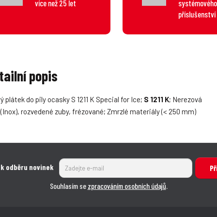
více než 25 let
systémového
příslušenství
tailní popis
vý plátek do pily ocasky S 1211 K Special for Ice;
S 1211 K
; Nerezová
 (Inox), rozvedené zuby, frézované; Zmrzlé materiály (< 250 mm)
 k odběru novinek
Př
Souhlasím se
zpracováním osobních údajů
.