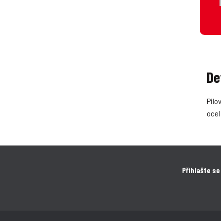
De
Pilo
ocel
Přihlašte se