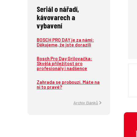
Seriál o nářadí,
kávovarech a
vybavení
BOSCH PRO DAY je za námi:
Děkujeme, že jste dorazili
Bosch Pro Day Grilovačka:
Skvělá příležitost pro
profesionály i nadšence
Zahrada se probouzí. Máte na
ni to pravé?
Archiv článků