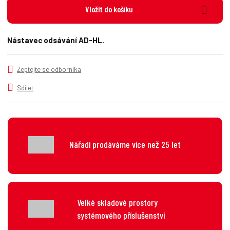
i
š
Vložit do košíku
i
t
i
t
m
t
p
n
m
Nástavec odsávání AD-HL.
o
o
n
č
ž
o
s
ž
e
Zeptejte se odborníka
t
s
t
v
t
Sdílet
í
v
í
Nářadí prodáváme více než 25 let
Velké skladové prostory
systémového příslušenství