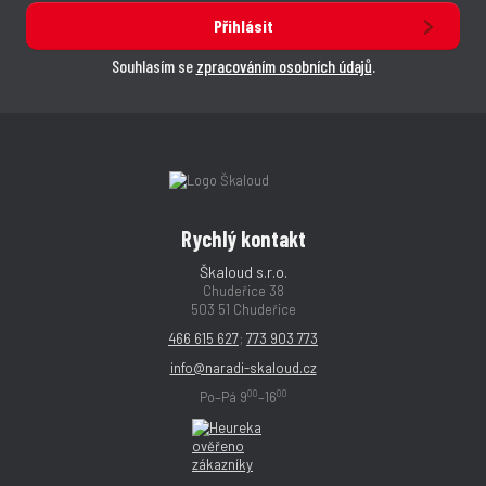
Přihlásit
Souhlasím se
zpracováním osobních údajů
.
Rychlý kontakt
Škaloud s.r.o.
Chudeřice 38
503 51 Chudeřice
466 615 627
;
773 903 773
info@naradi-skaloud.cz
00
00
Po–Pá 9
–16