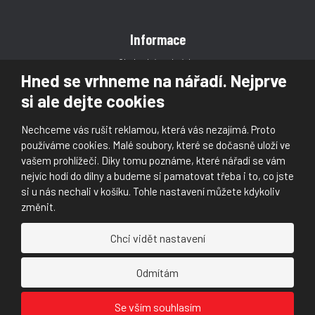
Informace
Obchodní podmínky
Hned se vrhneme na nářadí. Nejprve
Reklamace
si ale dejte cookies
Magazín
Poradna
Nechceme vás rušit reklamou, která vás nezajímá. Proto
Kontakt
používáme cookies. Malé soubory, které se dočasně uloží ve
vašem prohlížeči. Díky tomu poznáme, které nářadí se vám
nejvíc hodí do dílny a budeme si pamatovat třeba i to, co jste
si u nás nechali v košíku. Tohle nastavení můžete kdykoliv
změnit.
© 2026, Škaloud s.r.o.
Chci vidět nastavení
Prohlášení o přístupnosti
|
Ochrana osobních údajů (GDPR)
|
Mapa stránek
|
|
Nastavení cookies
Odmítám
Náš
Náš
Se vším souhlasím