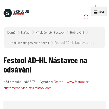
V
☰
y
h
l
Úvodní strana
Nářadí
Příslušenství Festool
Hoblování
e
d
Festool AD-HL Nástavec na odsávání
Příslušenství pro elektrické ruční hoblíky
a
t
Festool AD-HL Nástavec na
odsávání
K
Kód produktu:
484507
Výrobce:
Festool - www.festool.cz -
ó
customerservice-cz@festool.com
d
v
ý
r