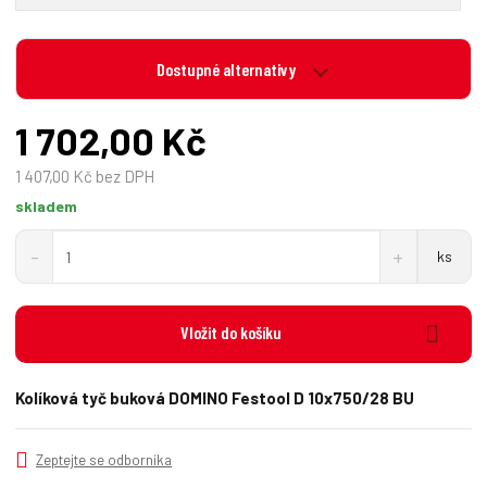
Dostupné alternativy
1 702,00 Kč
1 407,00 Kč bez DPH
skladem
S
N
Z
ks
n
a
m
í
v
ě
ž
ý
n
i
š
Vložit do košíku
i
t
i
t
m
t
p
n
m
Kolíková tyč buková DOMINO Festool D 10x750/28 BU
o
o
n
č
ž
o
s
ž
e
Zeptejte se odborníka
t
s
t