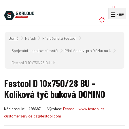
V
☰
y
h
l
Úvodní strana
Nářadí
Příslušenství Festool
e
d
Spojování – spojovací systém DOMINO
Příslušenství pro frézku na kolíkové o
a
Festool D 10x750/28 BU - Kolíková tyč buková DOMINO
t
Festool D 10x750/28 BU -
Kolíková tyč buková DOMINO
K
Kód produktu:
498687
Výrobce:
Festool - www.festool.cz -
ó
customerservice-cz@festool.com
d
v