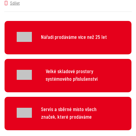
v
t
Sdílet
í
v
í
Nářadí prodáváme více než 25 let
Velké skladové prostory
systémového příslušenství
Servis a sběrné místo všech
značek, které prodáváme