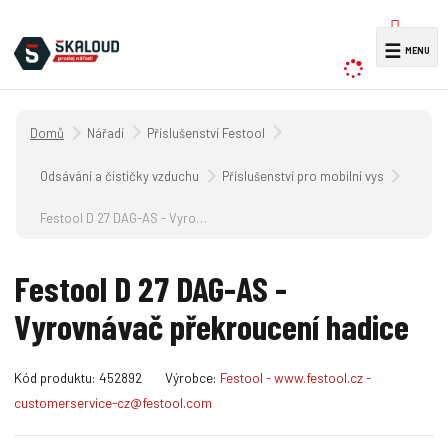
V
☰
y
h
l
Úvodní strana
Nářadí
Příslušenství Festool
e
d
Odsávání a čističky vzduchu
Příslušenství pro mobilní vysavače CT 
a
Festool D 27 DAG-AS - Vyrovnávač překroucení hadice
t
Festool D 27 DAG-AS -
Vyrovnávač překroucení hadice
K
Kód produktu:
452892
Výrobce:
Festool - www.festool.cz -
ó
customerservice-cz@festool.com
d
v