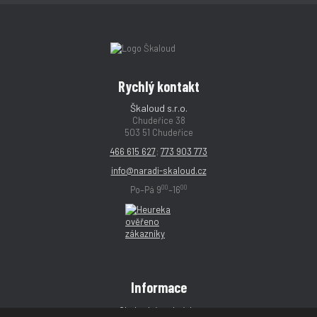
Rychlý kontakt
Škaloud s.r.o.
Chudeřice 38
503 51 Chudeřice
466 615 627
;
773 903 773
info@naradi-skaloud.cz
00
00
Po–Pá 9
–16
Informace
Obchodní podmínky