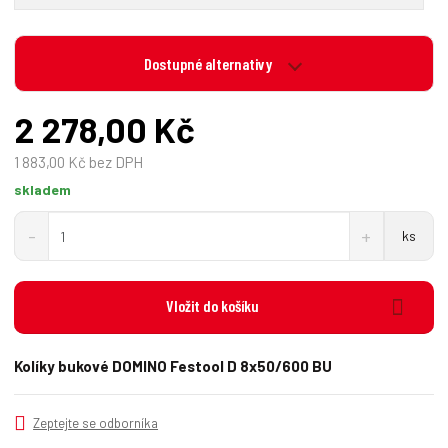
Dostupné alternativy
2 278,00 Kč
1 883,00 Kč bez DPH
skladem
S
N
Z
ks
n
a
m
í
v
ě
ž
ý
n
i
š
Vložit do košíku
i
t
i
t
m
t
p
n
m
Kolíky bukové DOMINO Festool D 8x50/600 BU
o
o
n
č
ž
o
s
ž
e
Zeptejte se odborníka
t
s
t