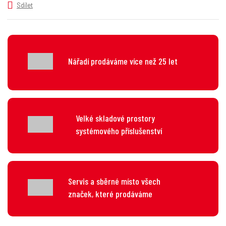
v
t
Sdílet
í
v
í
Nářadí prodáváme více než 25 let
Velké skladové prostory
systémového příslušenství
Servis a sběrné místo všech
značek, které prodáváme