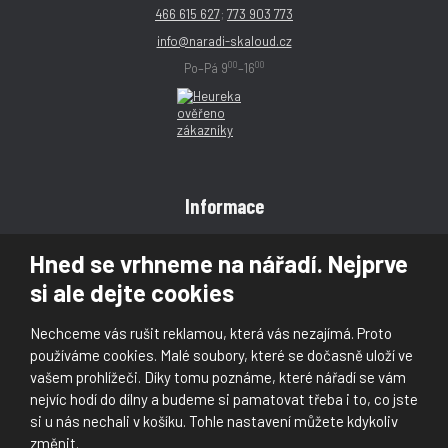
466 615 627
;
773 903 773
info@naradi-skaloud.cz
00
00
Po–Pá 9
–16
Informace
Obchodní podmínky
Hned se vrhneme na nářadí. Nejprve
Reklamace
si ale dejte cookies
Magazín
Poradna
Nechceme vás rušit reklamou, která vás nezajímá. Proto
Kontakt
používáme cookies. Malé soubory, které se dočasně uloží ve
vašem prohlížeči. Díky tomu poznáme, které nářadí se vám
nejvíc hodí do dílny a budeme si pamatovat třeba i to, co jste
si u nás nechali v košíku. Tohle nastavení můžete kdykoliv
změnit.