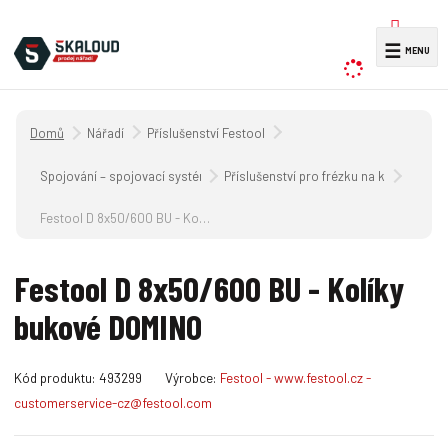
V
☰
y
h
l
Úvodní strana
Nářadí
Příslušenství Festool
e
d
Spojování – spojovací systém DOMINO
Příslušenství pro frézku na kolíkové ot
a
Festool D 8x50/600 BU - Kolíky bukové DOMINO
t
Festool D 8x50/600 BU - Kolíky
bukové DOMINO
K
Kód produktu:
493299
Výrobce:
Festool - www.festool.cz -
ó
customerservice-cz@festool.com
d
v