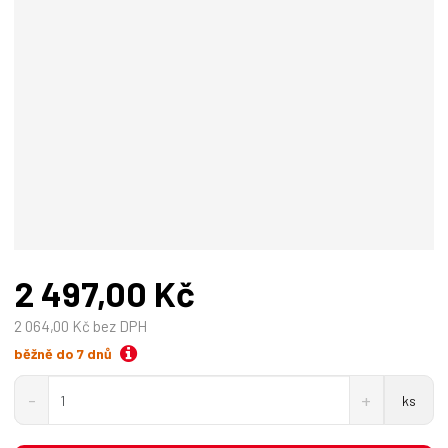
o
b
c
e
:
4
0
1
4
5
4
9
2 497,00 Kč
2
4
2 064,00 Kč bez DPH
3
1
běžně do 7 dnů
9
S
N
Z
0
ks
n
a
m
í
v
ě
ž
ý