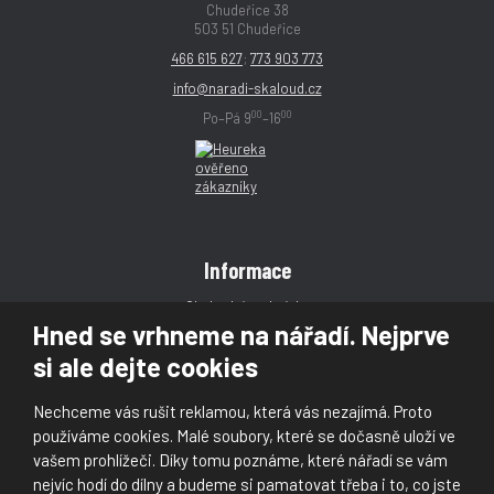
Chudeřice 38
503 51 Chudeřice
466 615 627
;
773 903 773
info@naradi-skaloud.cz
00
00
Po–Pá 9
–16
Informace
Obchodní podmínky
Hned se vrhneme na nářadí. Nejprve
Reklamace
si ale dejte cookies
Magazín
Poradna
Nechceme vás rušit reklamou, která vás nezajímá. Proto
Kontakt
používáme cookies. Malé soubory, které se dočasně uloží ve
vašem prohlížeči. Díky tomu poznáme, které nářadí se vám
nejvíc hodí do dílny a budeme si pamatovat třeba i to, co jste