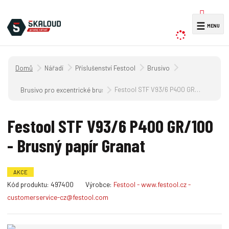
V
☰
y
h
l
Úvodní strana
Nářadí
Příslušenství Festool
Brusivo
e
d
Festool STF V93/6 P400 GR/100 - Brusný papír Granat
Brusivo pro excentrické brusky s převodovkou, excentrické brusky a 
a
t
Festool STF V93/6 P400 GR/100
- Brusný papír Granat
AKCE
K
Kód produktu:
497400
Výrobce:
Festool - www.festool.cz -
ó
customerservice-cz@festool.com
d
v
ý