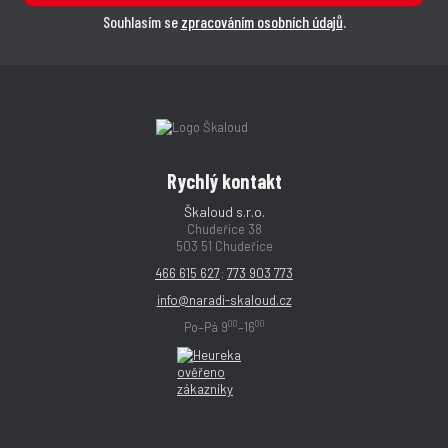
Souhlasím se
zpracováním osobních údajů
.
Rychlý kontakt
Škaloud s.r.o.
Chudeřice 38
503 51 Chudeřice
466 615 627
;
773 903 773
info@naradi-skaloud.cz
00
00
Po–Pá 9
–16