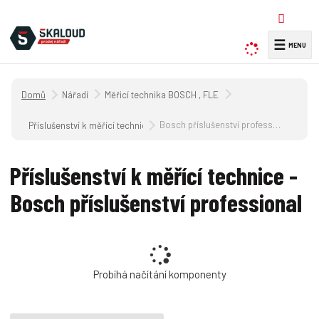
☰
V
y
h
Úvodní strana
Nářadí
Měřicí technika BOSCH , FLEX ,SOLA
l
e
Bosch příslušenství professional
Příslušenství k měřící technice
d
a
Příslušenství k měřící technice -
t
Bosch příslušenství professional
Probíhá načítání komponenty