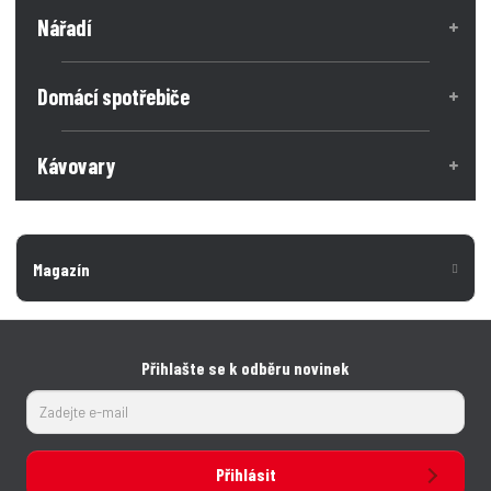
č
o
o
Nářadí
ž
e
ž
s
s
t
t
t
v
v
Domácí spotřebiče
í
í
Kávovary
Magazín
Přihlašte se k odběru novinek
Přihlásit