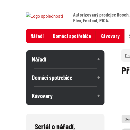
Autorizovaný prodejce Bosch,
Flex, Festool, PICA.
Nářadí
Domácí spotřebiče
Kávovary
Nářadí
Př
Domácí spotřebiče
Kávovary
Bos
Seriál o nářadí,