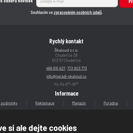
s
s
 k odběru novinek
s
s
t
t
Př
t
t
t
t
v
v
Souhlasím se
zpracováním osobních údajů
.
v
v
í
í
í
í
Rychlý kontakt
Škaloud s.r.o.
Chudeřice 38
503 51 Chudeřice
466 615 627
;
773 903 773
info@naradi-skaloud.cz
00
00
Po–Pá 9
–16
Informace
 podmínky
Reklamace
Magazín
Poradna
e si ale dejte cookies