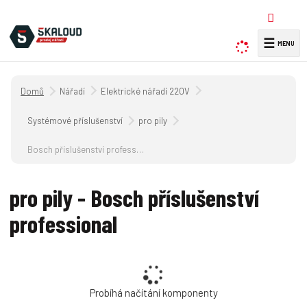
☰
V
y
h
Úvodní strana
Nářadí
Elektrické nářadí 220V
l
e
Systémové příslušenství
pro pily
d
a
Bosch příslušenství professional
t
pro pily - Bosch příslušenství
professional
Probíhá načítání komponenty