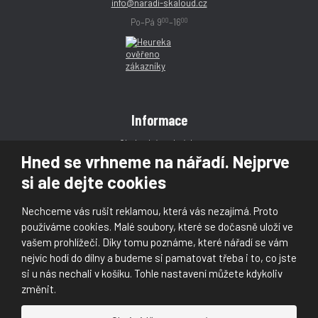
info@naradi-skaloud.cz
00
00
Po–Pá 9
–16
Informace
Obchodní podmínky
Hned se vrhneme na nářadí. Nejprve
Reklamace
si ale dejte cookies
Magazín
Poradna
Nechceme vás rušit reklamou, která vás nezajímá. Proto
Kontakt
používáme cookies. Malé soubory, které se dočasně uloží ve
vašem prohlížeči. Díky tomu poznáme, které nářadí se vám
nejvíc hodí do dílny a budeme si pamatovat třeba i to, co jste
si u nás nechali v košíku. Tohle nastavení můžete kdykoliv
změnit.
© 2026, Škaloud s.r.o.