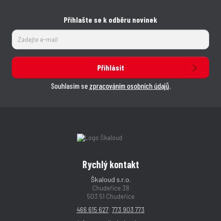
Přihlašte se k odběru novinek
Přihlásit
Souhlasím se
zpracováním osobních údajů
.
Rychlý kontakt
Škaloud s.r.o.
Chudeřice 38
503 51 Chudeřice
466 615 627
;
773 903 773