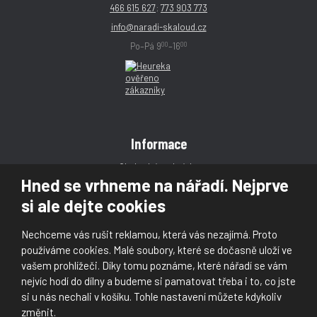
466 615 627
;
773 903 773
info@naradi-skaloud.cz
00
00
Po–Pá 9
–16
Informace
Obchodní podmínky
Hned se vrhneme na nářadí. Nejprve
Reklamace
si ale dejte cookies
Magazín
Poradna
Nechceme vás rušit reklamou, která vás nezajímá. Proto
Kontakt
používáme cookies. Malé soubory, které se dočasně uloží ve
vašem prohlížeči. Díky tomu poznáme, které nářadí se vám
nejvíc hodí do dílny a budeme si pamatovat třeba i to, co jste
si u nás nechali v košíku. Tohle nastavení můžete kdykoliv
změnit.