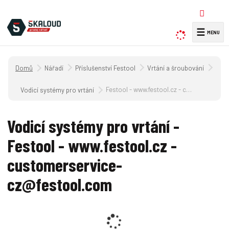
☰
V
y
h
Úvodní strana
Nářadí
Příslušenství Festool
Vrtání a šroubování
l
e
Festool - www.festool.cz - customerservice-cz@festool.com
Vodicí systémy pro vrtání
d
a
Vodicí systémy pro vrtání -
t
Festool - www.festool.cz -
customerservice-
cz@festool.com