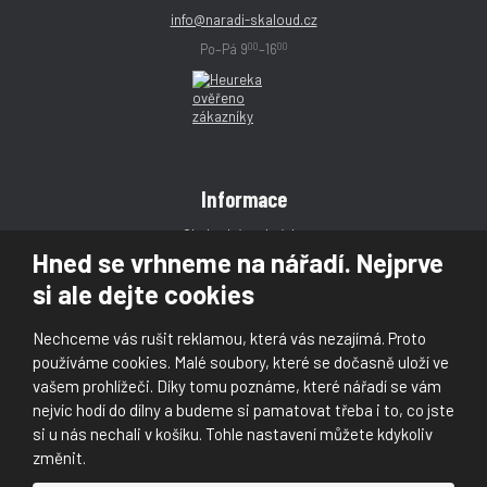
info@naradi-skaloud.cz
00
00
Po–Pá 9
–16
Informace
Obchodní podmínky
Hned se vrhneme na nářadí. Nejprve
Reklamace
si ale dejte cookies
Magazín
Poradna
Nechceme vás rušit reklamou, která vás nezajímá. Proto
Kontakt
používáme cookies. Malé soubory, které se dočasně uloží ve
vašem prohlížeči. Díky tomu poznáme, které nářadí se vám
nejvíc hodí do dílny a budeme si pamatovat třeba i to, co jste
si u nás nechali v košíku. Tohle nastavení můžete kdykoliv
změnit.