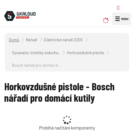
☰
V
y
h
Úvodní strana
Nářadí
Elektrické nářadí 220V
l
e
Vysavače, čističky vzduchu, lepicí pistole, horkovzdušné pistole 220V
Horkovzdušné pistole
d
a
Bosch nářadí pro domácí kutily
t
Horkovzdušné pistole - Bosch
nářadí pro domácí kutily
Probíhá načítání komponenty