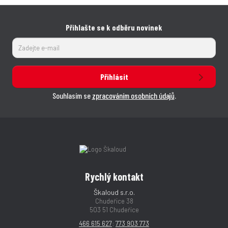
Přihlašte se k odběru novinek
Přihlásit
Souhlasím se
zpracováním osobních údajů
.
Rychlý kontakt
Škaloud s.r.o.
Chudeřice 38
503 51 Chudeřice
466 615 627
;
773 903 773