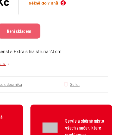
Kč
k
běžně do 7 dnů
a
H
t
e
g
Není skladem
o
r
i
enství Extra silná struna 23 cm
e
.
opis
.
.
 se odborníka
Sdílet
vé
Servis a sběrné místo
všech značek, které
prodáváme