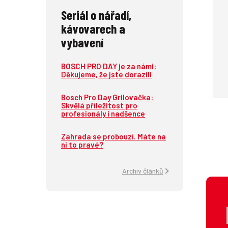
Seriál o nářadí,
kávovarech a
vybavení
BOSCH PRO DAY je za námi:
Děkujeme, že jste dorazili
Bosch Pro Day Grilovačka:
Skvělá příležitost pro
profesionály i nadšence
Zahrada se probouzí. Máte na
ni to pravé?
Archiv článků