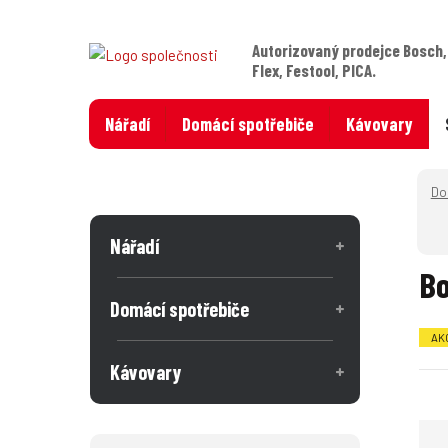
Autorizovaný prodejce Bosch,
Flex, Festool, PICA.
Nářadí
Domácí spotřebiče
Kávovary
Nářadí
Bo
Domácí spotřebiče
AK
Kávovary