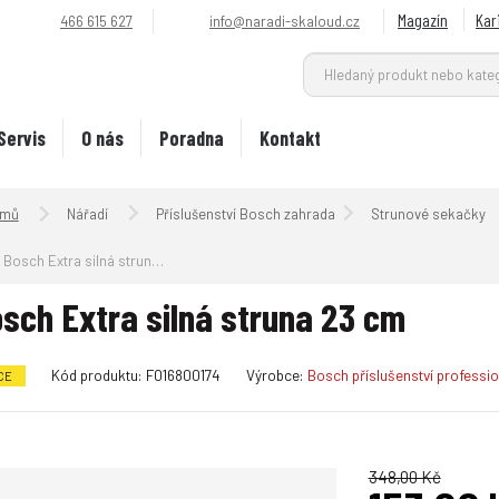
Magazín
Kar
466 615 627
info@naradi-skaloud.cz
Servis
O nás
Poradna
Kontakt
Úvodní strana
Nářadí
Příslušenství Bosch zahrada
Strunové sekačky
Bosch Extra silná struna 23 cm
sch Extra silná struna 23 cm
K
Kód produktu:
F016800174
Výrobce:
Bosch příslušenství professio
CE
ó
d
v
ý
348,00 Kč
r