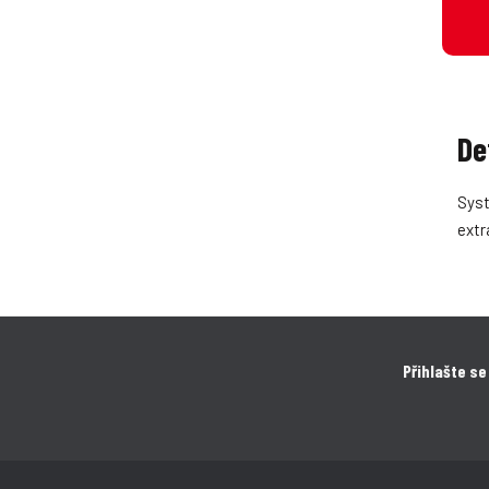
De
Syst
extr
Přihlašte se