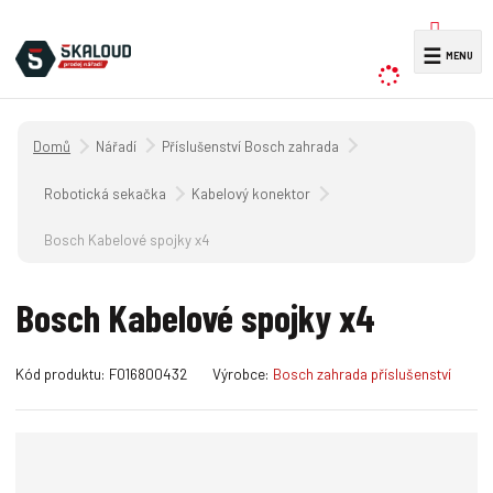
V
☰
y
h
l
Úvodní strana
Nářadí
Příslušenství Bosch zahrada
e
d
Robotická sekačka
Kabelový konektor
a
Bosch Kabelové spojky x4
t
Bosch Kabelové spojky x4
K
Kód produktu:
F016800432
Výrobce:
Bosch zahrada příslušenství
ó
d
v
ý
r