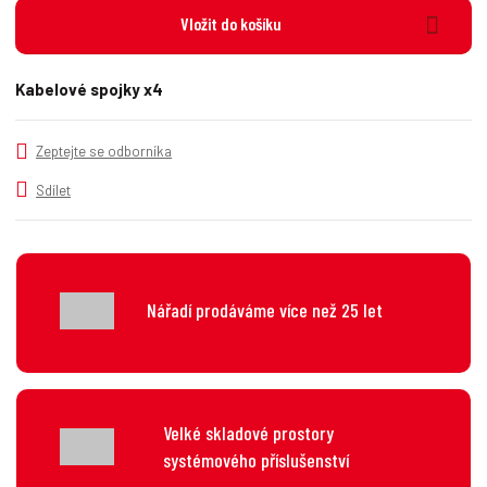
n
i
š
Vložit do košíku
i
t
i
t
m
t
p
n
m
Kabelové spojky x4
o
o
n
č
ž
o
s
ž
e
Zeptejte se odborníka
t
s
t
v
t
Sdílet
í
v
í
Nářadí prodáváme více než 25 let
Velké skladové prostory
systémového příslušenství