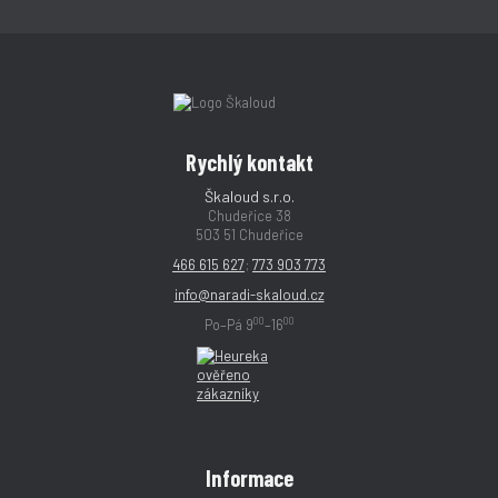
Rychlý kontakt
Škaloud s.r.o.
Chudeřice 38
503 51 Chudeřice
466 615 627
;
773 903 773
info@naradi-skaloud.cz
00
00
Po–Pá 9
–16
Informace