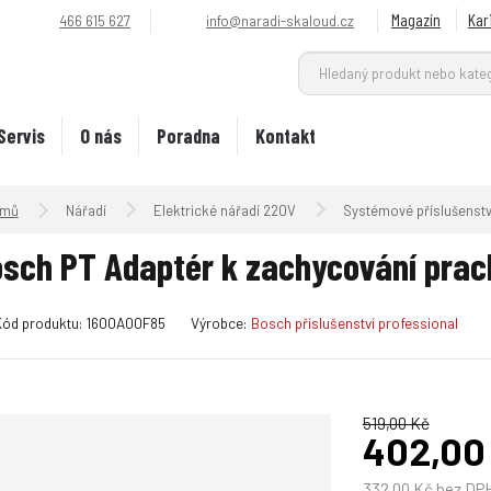
Magazín
Kar
466 615 627
info@naradi-skaloud.cz
Servis
O nás
Poradna
Kontakt
Úvodní strana
Nářadí
Elektrické nářadí 220V
Systémové příslušenstv
sch PT Adaptér k zachycování prac
K
Kód produktu:
1600A00F85
Výrobce:
Bosch příslušenství professional
ó
d
v
ý
519,00 Kč
402,00
r
o
332,00 Kč bez DP
b