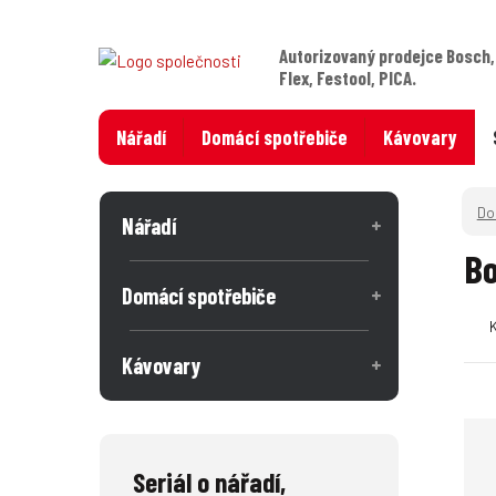
Autorizovaný prodejce Bosch,
Flex, Festool, PICA.
Nářadí
Domácí spotřebiče
Kávovary
Nářadí
Bo
Domácí spotřebiče
Kávovary
Seriál o nářadí,