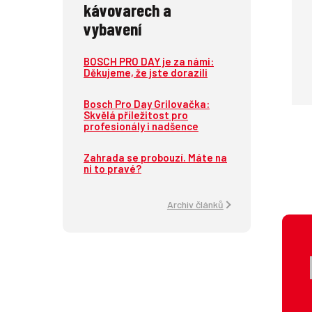
kávovarech a
vybavení
BOSCH PRO DAY je za námi:
Děkujeme, že jste dorazili
Bosch Pro Day Grilovačka:
Skvělá příležitost pro
profesionály i nadšence
Zahrada se probouzí. Máte na
ni to pravé?
Archiv článků