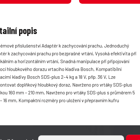
tailní popis
émové příslušenství Adaptér k zachycování prachu, Jednoduchý
tér k zachycování prachu pro bezprašné vrtání, Vysoká efektivita při
ikálním a horizontálním vrtání, Snadná manipulace při připojování
cí hloubkového dorazu vrtacího kladiva Bosch, Kompatibilní
tacími kladivy Bosch SDS-plus 2–4 kg a 18 V, příp. 36 V, Lze
ntovat doplňkový hloubkový doraz, Navrženo pro vrtáky SDS-plus
lkou 160 mm – 210 mm, Navrženo pro vrtáky SDS-plus s průměrem 5
 16 mm, Kompaktní rozměry pro uložení v přepravním kufru