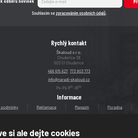
 k odběru novinek
Př
Souhlasím se
zpracováním osobních údajů
.
Rychlý kontakt
Škaloud s.r.o.
Chudeřice 38
503 51 Chudeřice
466 615 627
;
773 903 773
info@naradi-skaloud.cz
00
00
Po–Pá 9
–16
Informace
 podmínky
Reklamace
Magazín
Poradna
e si ale dejte cookies