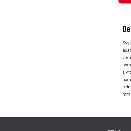
De
Syst
adap
vert
pomo
s vr
namo
s dé
mm –