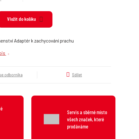
k
a
t
Vložit do košíku
e
g
o
enství Adaptér k zachycování prachu
r
i
opis
e
.
.
 se odborníka
Sdílet
.
vé
Servis a sběrné místo
všech značek, které
prodáváme