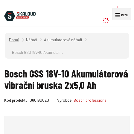
V
☰
y
h
l
Úvodní strana
Nářadí
Akumulátorové nářadí
e
d
Bosch GSS 18V-10 Akumulátorová vibrační bruska 2x5,0 Ah
a
t
Bosch GSS 18V-10 Akumulátorová
vibrační bruska 2x5,0 Ah
K
Kód produktu:
06019D0201
Výrobce:
Bosch professional
ó
d
v
ý
r