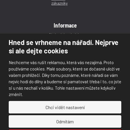
Informace
Obchodní podmínky
Hned se vrhneme na nářadí. Nejprve
Reklamace
si ale dejte cookies
Magazín
Poradna
Nechceme vás rušit reklamou, která vás nezajímá. Proto
Kontakt
používáme cookies. Malé soubory, které se dočasně uloží ve
vašem prohlížeči. Díky tomu poznáme, které nářadí se vám
nejvíc hodí do dílny a budeme si pamatovat třeba i to, co jste
si u nás nechali v košíku. Tohle nastavení můžete kdykoliv
změnit.
© 2026, Škaloud s.r.o.
Chci vidět nastavení
Prohlášení o přístupnosti
|
Ochrana osobních údajů (GDPR)
|
Mapa stránek
|
|
Nastavení cookies
Odmítám
Náš