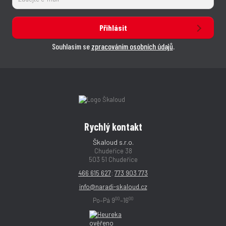
Přihlásit
Souhlasím se
zpracováním osobních údajů
.
Rychlý kontakt
Škaloud s.r.o.
Chudeřice 38
503 51 Chudeřice
466 615 627
;
773 903 773
info@naradi-skaloud.cz
00
00
Po–Pá 9
–16