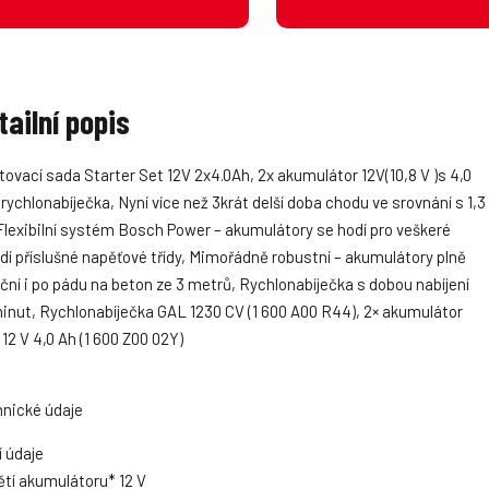
tailní popis
tovací sada Starter Set 12V 2x4.0Ah, 2x akumulátor 12V(10,8 V )s 4,0
 rychlonabíječka, Nyní více než 3krát delší doba chodu ve srovnání s 1,3
Flexibilní systém Bosch Power – akumulátory se hodí pro veškeré
dí příslušné napěťové třídy, Mimořádně robustní – akumulátory plně
ční i po pádu na beton ze 3 metrů, Rychlonabíječka s dobou nabíjení
inut, Rychlonabíječka GAL 1230 CV (1 600 A00 R44), 2× akumulátor
12 V 4,0 Ah (1 600 Z00 02Y)
nické údaje
í údaje
tí akumulátoru* 12 V