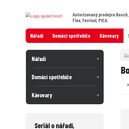
Autorizovaný prodejce Bosch,
Flex, Festool, PICA.
Nářadí
Domácí spotřebiče
Kávovary
Nářadí
Bo
Domácí spotřebiče
Kávovary
Seriál o nářadí,