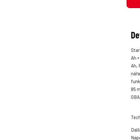
De
Star
Ah +
Ah, 
nářa
funk
85 m
GBA 
Tech
Dalš
Napě