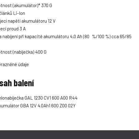
nost (akumulátor)* 370 G
článků Li-Ion
jecí napětí akumulátoru 12 V
jecí proud 3 A
 nabíjení při kapacitě akumulátoru 4,0 Ah (80 %/100 %) cca 65/85
nost (nabíječka) 400 G
ýrazněné údaje
sah balení
lonabíječka GAL 1230 CV1 600 A00 R44
kumulátor GBA 12V 4.0Ah1 600 Z00 02Y