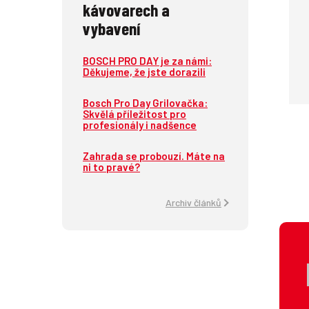
kávovarech a
vybavení
BOSCH PRO DAY je za námi:
Děkujeme, že jste dorazili
Bosch Pro Day Grilovačka:
Skvělá příležitost pro
profesionály i nadšence
Zahrada se probouzí. Máte na
ni to pravé?
Archiv článků