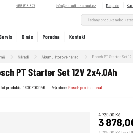
Magazín
Kar
466 615 627
info@naradi-skaloud.cz
Servis
O nás
Poradna
Kontakt
Úvodní strana
Bosch PT Starter Set 12V 2x4.0Ah
Nářadí
Akumulátorové nářadí
sch PT Starter Set 12V 2x4.0Ah
K
Kód produktu:
1600Z00046
Výrobce:
Bosch professional
ó
d
v
ý
4 729,00 Kč
3 878,0
r
o
3 205,00 Kč bez 
b