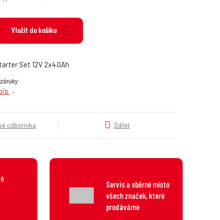
k
a
t
Vložit do košíku
e
g
o
tarter Set 12V 2x4.0Ah
r
i
záruky:
e
opis
.
.
.
 se odborníka
Sdílet
vé
Servis a sběrné místo
všech značek, které
prodáváme