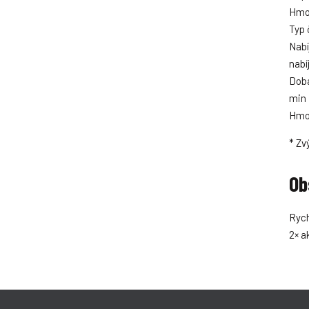
Hmot
Typ 
Nabí
nabí
Doba
min
Hmot
* Zv
Ob
Rych
2× a