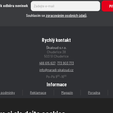
 k odběru novinek
Př
Souhlasím se
zpracováním osobních údajů
.
Rychlý kontakt
Škaloud s.r.o.
Chudeřice 38
503 51 Chudeřice
466 615 627
;
773 903 773
info@naradi-skaloud.cz
00
00
Po–Pá 9
–16
Informace
 podmínky
Reklamace
Magazín
Poradna