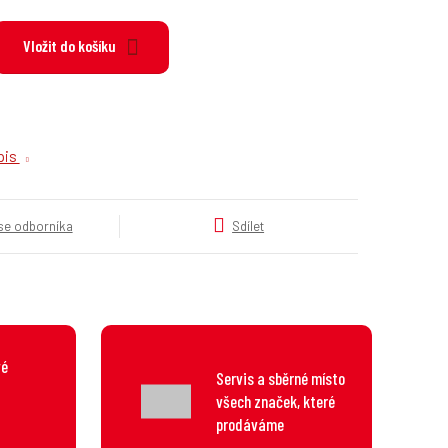
k
a
Vložit do košíku
t
e
g
o
r
opis
i
e
.
.
 se odborníka
Sdílet
.
vé
Servis a sběrné místo
všech značek, které
prodáváme