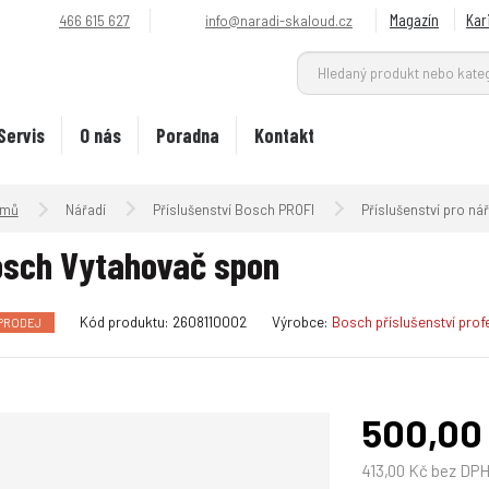
Magazín
Kar
466 615 627
info@naradi-skaloud.cz
Servis
O nás
Poradna
Kontakt
Úvodní strana
Nářadí
Příslušenství Bosch PROFI
Příslušenství pro n
sch Vytahovač spon
K
Kód produktu:
2608110002
Výrobce:
Bosch příslušenství prof
PRODEJ
ó
d
v
ý
500,00
r
o
413,00 Kč bez DP
b