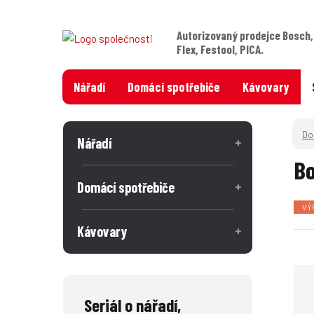
Autorizovaný prodejce Bosch,
Flex, Festool, PICA.
Nářadí
Domácí spotřebiče
Kávovary
Nářadí
Bo
Domácí spotřebiče
VÝ
Kávovary
Seriál o nářadí,