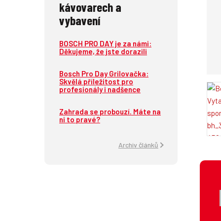
kávovarech a
vybavení
BOSCH PRO DAY je za námi:
Děkujeme, že jste dorazili
Bosch Pro Day Grilovačka:
Skvělá příležitost pro
profesionály i nadšence
Zahrada se probouzí. Máte na
ni to pravé?
Archiv článků