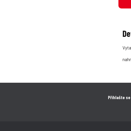
De
Vyta
nah
Přihlašte se