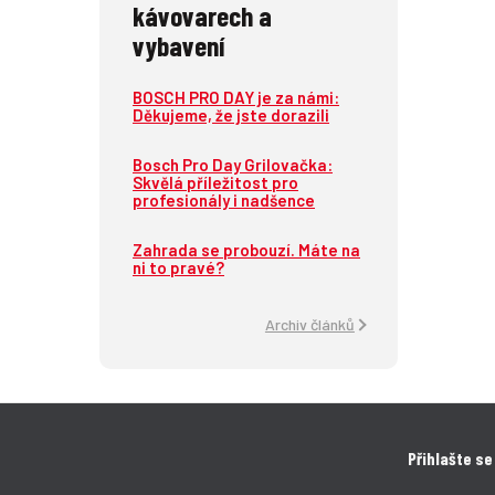
kávovarech a
vybavení
BOSCH PRO DAY je za námi:
Děkujeme, že jste dorazili
Bosch Pro Day Grilovačka:
Skvělá příležitost pro
profesionály i nadšence
Zahrada se probouzí. Máte na
ni to pravé?
Archiv článků
Přihlašte se