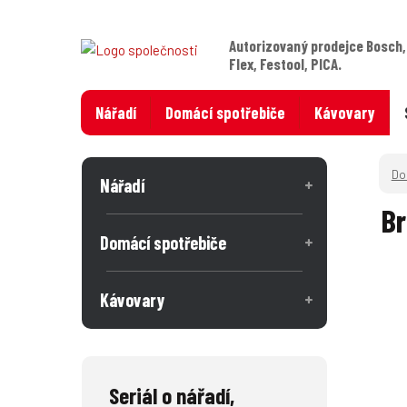
Autorizovaný prodejce Bosch,
Flex, Festool, PICA.
Nářadí
Domácí spotřebiče
Kávovary
Nářadí
Br
Domácí spotřebiče
Kávovary
Seriál o nářadí,