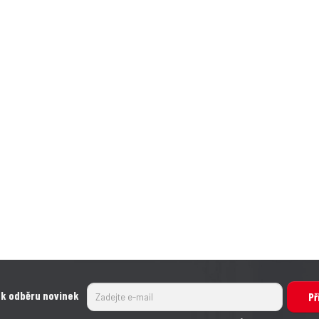
 k odběru novinek
Př