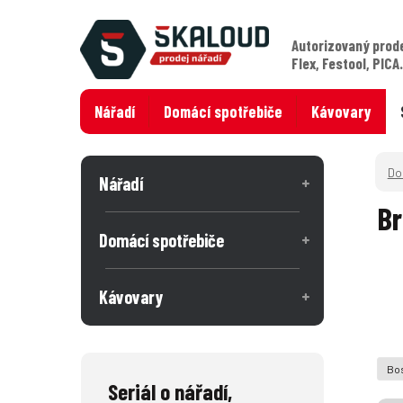
Autorizovaný prod
Flex, Festool, PICA
Nářadí
Domácí spotřebiče
Kávovary
Nářadí
Br
Domácí spotřebiče
Kávovary
Bos
Seriál o nářadí,