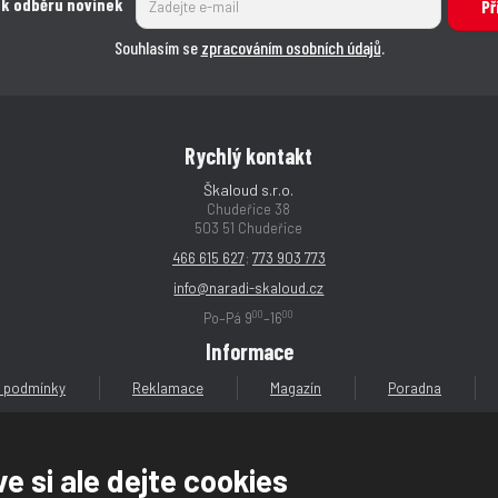
s
s
 k odběru novinek
s
s
t
t
Př
t
t
t
t
v
v
Souhlasím se
zpracováním osobních údajů
.
v
v
í
í
í
í
Rychlý kontakt
Škaloud s.r.o.
Chudeřice 38
503 51 Chudeřice
466 615 627
;
773 903 773
info@naradi-skaloud.cz
00
00
Po–Pá 9
–16
Informace
 podmínky
Reklamace
Magazín
Poradna
e si ale dejte cookies