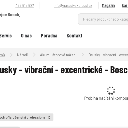
Magazín
Kar
466 615 627
info@naradi-skaloud.cz
ejce Bosch,
.
Servis
O nás
Poradna
Kontakt
Úvodní strana
Nářadí
Akumulátorové nářadí
Brusky - vibrační - exce
usky - vibrační - excentrické - Bosc
Probíhá načítání kompo
ch příslušenství professional