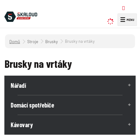
☰
V
y
h
Úvodní strana
Brusky na vrtáky
Stroje
Brusky
l
e
d
Brusky na vrtáky
a
t
Nářadí
Domácí spotřebiče
Kávovary