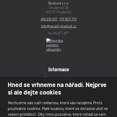
Škaloud s.r.o.
Chudeřice 38
503 51 Chudeřice
466 615 627
;
773 903 773
info@naradi-skaloud.cz
00
00
Po–Pá 9
–16
Informace
Obchodní podmínky
Hned se vrhneme na nářadí. Nejprve
Reklamace
si ale dejte cookies
Magazín
Poradna
Nechceme vás rušit reklamou, která vás nezajímá. Proto
Kontakt
používáme cookies. Malé soubory, které se dočasně uloží ve
vašem prohlížeči. Díky tomu poznáme, které nářadí se vám