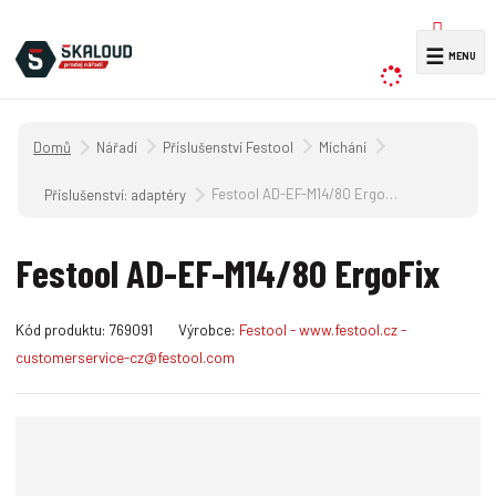
V
☰
y
h
l
Úvodní strana
Nářadí
Příslušenství Festool
Míchání
e
d
Festool AD-EF-M14/80 ErgoFix
Příslušenství: adaptéry
a
t
Festool AD-EF-M14/80 ErgoFix
K
Kód produktu:
769091
Výrobce:
Festool - www.festool.cz -
ó
customerservice-cz@festool.com
d
v
ý
r
o