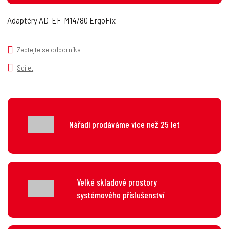
t
m
t
p
n
m
Adaptéry AD-EF-M14/80 ErgoFix
o
o
n
č
ž
o
s
ž
e
Zeptejte se odborníka
t
s
t
v
t
Sdílet
í
v
í
Nářadí prodáváme více než 25 let
Velké skladové prostory
systémového příslušenství