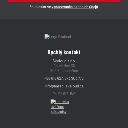
Souhlasím se
zpracováním osobních údajů
.
Rychlý kontakt
Škaloud s.r.o.
Chudeřice 38
503 51 Chudeřice
466 615 627
;
773 903 773
info@naradi-skaloud.cz
00
00
Po–Pá 9
–16