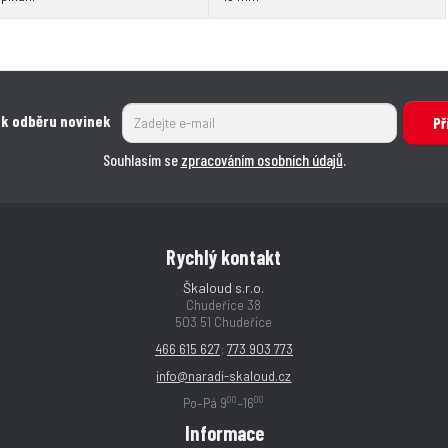
 k odběru novinek
Př
Souhlasím se
zpracováním osobních údajů
.
Rychlý kontakt
Škaloud s.r.o.
Chudeřice 38
503 51 Chudeřice
466 615 627
;
773 903 773
info@naradi-skaloud.cz
00
00
Po–Pá 9
–16
Informace