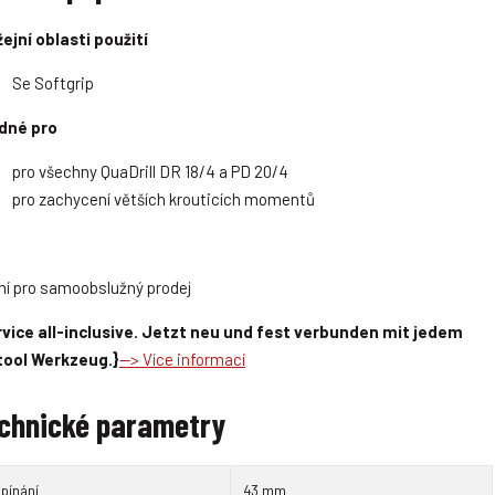
t
t
v
v
ejní oblasti použití
Se Softgrip
dné pro
pro všechny QuaDrill DR 18/4 a PD 20/4
pro zachycení větších krouticích momentů
ní pro samoobslužný prodej
vice all-inclusive. Jetzt neu und fest verbunden mit jedem
tool Werkzeug.}
--> Více informací
chnické parametry
upínání
43 mm