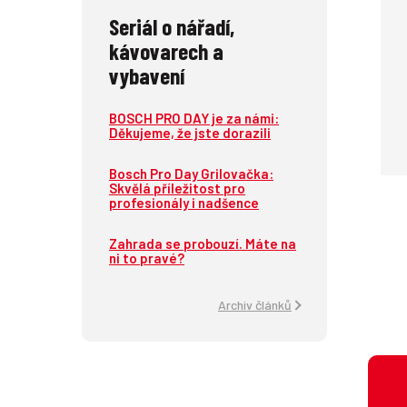
Seriál o nářadí,
kávovarech a
vybavení
BOSCH PRO DAY je za námi:
Děkujeme, že jste dorazili
Bosch Pro Day Grilovačka:
Skvělá příležitost pro
profesionály i nadšence
Zahrada se probouzí. Máte na
ni to pravé?
Archiv článků