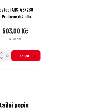
estool AHS-43/230
- Přídavné držadlo
503,00 Kč
skladem
N
Ks
Koupit
a
S
v
n
ý
š
ž
t
t
m
m
n
n
o
o
ž
ž
tailní popis
s
s