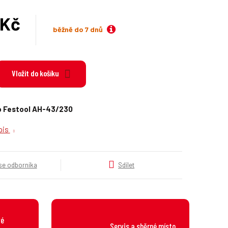
k
a
 Kč
t
běžně do 7 dnů
e
H
g
o
r
Vložit do košíku
i
e
.
o Festool AH-43/230
.
.
opis
 se odborníka
Sdílet
vé
Servis a sběrné místo