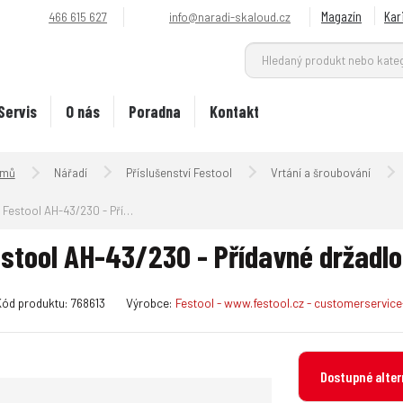
Magazín
Kar
466 615 627
info@naradi-skaloud.cz
Servis
O nás
Poradna
Kontakt
Úvodní strana
Nářadí
Příslušenství Festool
Vrtání a šroubování
Festool AH-43/230 - Přídavné držadlo
stool AH-43/230 - Přídavné držadlo
K
Kód produktu:
768613
Výrobce:
Festool - www.festool.cz - customerservi
ó
d
v
Dostupné alter
ý
r