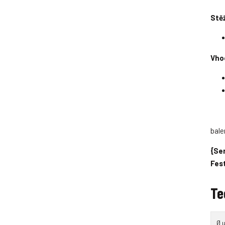
Stěž
í
í
Vho
bale
{Ser
Fes
Te
Ø 