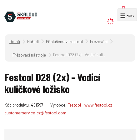
V
☰
y
h
l
Úvodní strana
Nářadí
Příslušenství Festool
Frézování
e
d
Festool D28 (2x) - Vodicí kuličkové ložisko
Frézovací nástroje
a
t
Festool D28 (2x) - Vodicí
kuličkové ložisko
K
Kód produktu:
491397
Výrobce:
Festool - www.festool.cz -
ó
customerservice-cz@festool.com
d
v
ý
r