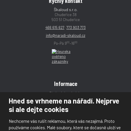
Rychlý kontakt
Škaloud s.r.o.
Chudeřice 38
503 51 Chudeřice
466 615 627
;
773 903 773
info@naradi-skaloud.cz
00
00
Po–Pá 9
–16
Informace
Obchodní podmínky
Hned se vrhneme na nářadí. Nejprve
Reklamace
si ale dejte cookies
Magazín
Poradna
Nechceme vás rušit reklamou, která vás nezajímá. Proto
Kontakt
používáme cookies. Malé soubory, které se dočasně uloží ve