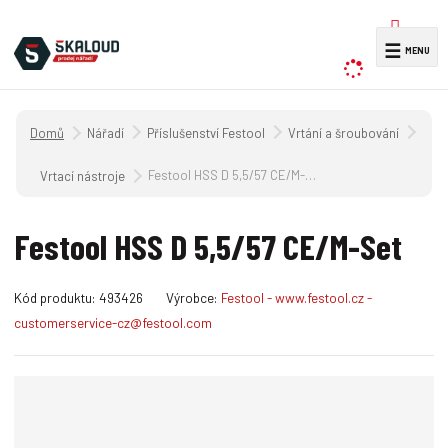
V
☰
y
h
l
Úvodní strana
Nářadí
Příslušenství Festool
Vrtání a šroubování
e
d
Festool HSS D 5,5/57 CE/M-Set
Vrtací nástroje
a
t
Festool HSS D 5,5/57 CE/M-Set
K
Kód produktu:
493426
Výrobce:
Festool - www.festool.cz -
ó
customerservice-cz@festool.com
d
v
ý
r
o