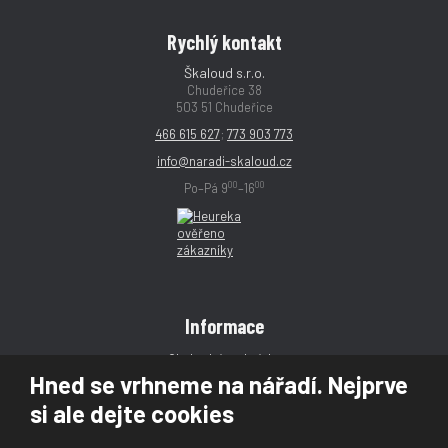
Rychlý kontakt
Škaloud s.r.o.
Chudeřice 38
503 51 Chudeřice
466 615 627
;
773 903 773
info@naradi-skaloud.cz
00
00
Po–Pá 9
–16
Informace
Obchodní podmínky
Hned se vrhneme na nářadí. Nejprve
Reklamace
si ale dejte cookies
Magazín
Poradna