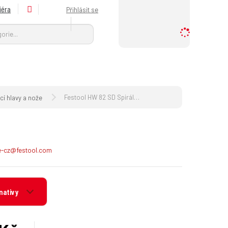
iéra
Přihlásit se
Vyhledat
H
l
e
d
a
n
ý
Festool HW 82 SD Spirálový nůž
í hlavy a nože
p
r
o
d
ce-cz@festool.com
u
k
t
n
nativy
e
b
o