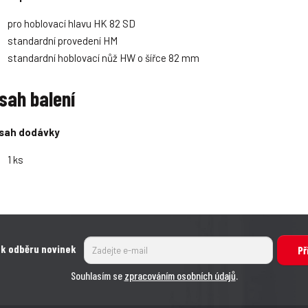
í
í
í
í
pro hoblovací hlavu HK 82 SD
standardní provedení HM
standardní hoblovací nůž HW o šířce 82 mm
sah balení
sah dodávky
1 ks
 k odběru novinek
Př
Souhlasím se
zpracováním osobních údajů
.