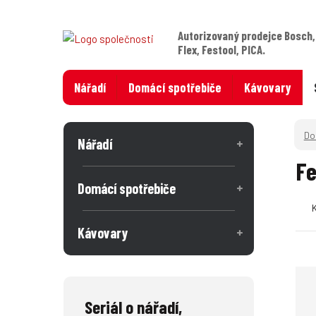
Autorizovaný prodejce Bosch,
Flex, Festool, PICA.
Nářadí
Domácí spotřebiče
Kávovary
Nářadí
Fe
Domácí spotřebiče
Kávovary
Seriál o nářadí,