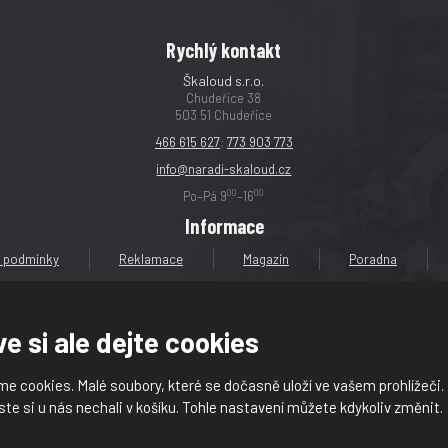
Rychlý kontakt
Škaloud s.r.o.
Chudeřice 38
503 51 Chudeřice
466 615 627
;
773 903 773
info@naradi-skaloud.cz
00
00
Po–Pá 9
–16
Informace
 podmínky
Reklamace
Magazín
Poradna
e si ale dejte cookies
e cookies. Malé soubory, které se dočasně uloží ve vašem prohlížeči.
loud s.r.o.
ste si u nás nechali v košíku. Tohle nastavení můžete kdykoliv změnit.
dajů (GDPR)
|
Mapa stránek
|
|
Nastavení cookies