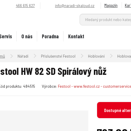
Magazín
Kar
466 615 627
info@naradi-skaloud.cz
Servis
O nás
Poradna
Kontakt
Úvodní strana
Nářadí
Příslušenství Festool
Hoblování
Hoblovac
stool HW 82 SD Spirálový nůž
K
Kód produktu:
484515
Výrobce:
Festool - www.festool.cz - customerservi
ó
d
v
Dostupné alter
ý
r
o
b