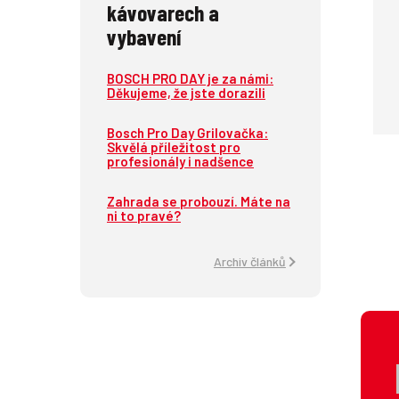
kávovarech a
vybavení
BOSCH PRO DAY je za námi:
Děkujeme, že jste dorazili
Bosch Pro Day Grilovačka:
Skvělá příležitost pro
profesionály i nadšence
Zahrada se probouzí. Máte na
ni to pravé?
Archiv článků