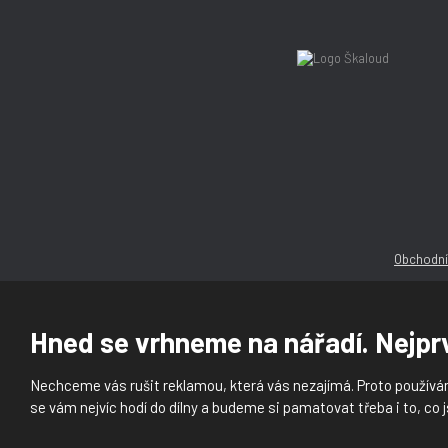
Obchodní
Hned se vrhneme na nářadí. Nejprv
Nechceme vás rušit reklamou, která vás nezajímá. Proto používám
© 2026, Ška
se vám nejvíc hodí do dílny a budeme si pamatovat třeba i to, co j
Prohlášení o přístupnosti
|
Ochrana osobních ú