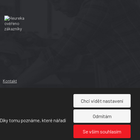
Kontakt
Chci vidět nastavení
Odmítám
 Díky tomu poznáme, které nářadí
Se vším souhlasím