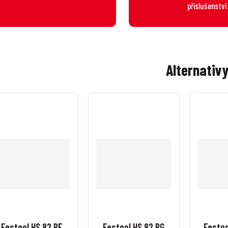
příslušenství
Alternativ
Festool HS 82 RF
Festool HS 82 RG
Festoo