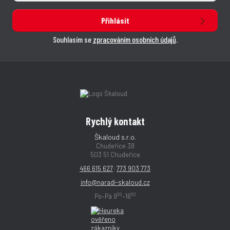
Přihlásit
Souhlasím se
zpracováním osobních údajů
.
Rychlý kontakt
Škaloud s.r.o.
Chudeřice 38
503 51 Chudeřice
466 615 627
;
773 903 773
info@naradi-skaloud.cz
00
00
Po–Pá 9
–16