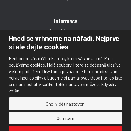
Informace
Obchodní podmínky
Hned se vrhneme na nářadí. Nejprve
Reklamace
si ale dejte cookies
Magazín
Poradna
Nechceme vás rušit reklamou, která vás nezajímá. Proto
Kontakt
používáme cookies. Malé soubory, které se dočasně uloží ve
vašem prohlížeči. Díky tomu poznáme, které nářadí se vám
nejvíc hodí do dílny a budeme si pamatovat třeba i to, co jste
si u nás nechali v košíku. Tohle nastavení můžete kdykoliv
změnit.
© 2026, Škaloud s.r.o.
Chci vidět nastavení
Prohlášení o přístupnosti
|
Ochrana osobních údajů (GDPR)
|
Mapa stránek
|
|
Nastavení cookies
Odmítám
Náš