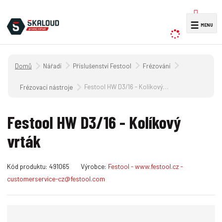
V
☰
y
h
l
Úvodní strana
Nářadí
Příslušenství Festool
Frézování
e
d
Festool HW D3/16 - Kolíkový vrták
Frézovací nástroje
a
t
Festool HW D3/16 - Kolíkový
vrták
K
Kód produktu:
491065
Výrobce:
Festool - www.festool.cz -
ó
customerservice-cz@festool.com
d
v
ý
r