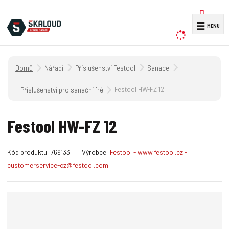
V
☰
y
h
l
Úvodní strana
Nářadí
Příslušenství Festool
Sanace
e
d
Festool HW-FZ 12
Příslušenství pro sanační frézku
a
t
Festool HW-FZ 12
K
Kód produktu:
769133
Výrobce:
Festool - www.festool.cz -
ó
customerservice-cz@festool.com
d
v
ý
r
o