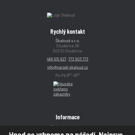
Rychlý kontakt
Škaloud s.r.o.
Chudeřice 38
503 51 Chudeřice
466 615 627
;
773 903 773
info@naradi-skaloud.cz
00
00
Po–Pá 9
–16
Informace
Obchodní podmínky
Hned se vrhneme na nářadí. Nejprve