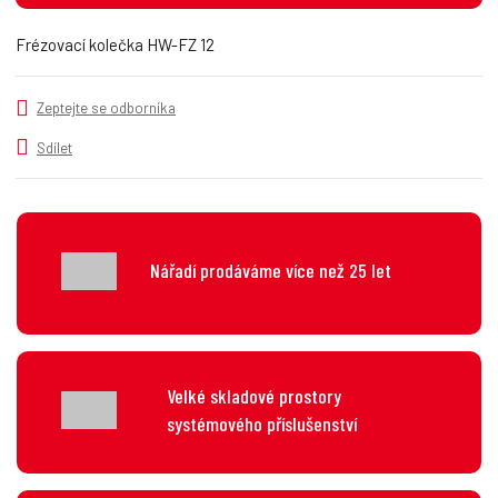
t
m
t
p
n
m
Frézovací kolečka HW-FZ 12
o
o
n
č
ž
o
s
ž
e
Zeptejte se odborníka
t
s
t
v
t
Sdílet
í
v
í
Nářadí prodáváme více než 25 let
Velké skladové prostory
systémového příslušenství