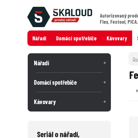
Autorizovaný prod
Flex, Festool, PICA
Nářadí
Domácí spotřebiče
Kávovary
Nářadí
Fe
Domácí spotřebiče
Kávovary
Seriál o nářadí,