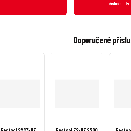
příslušenství
Doporučené příslu
Festool SYS3-OF
Festool ZS-OF 2200
Festoo