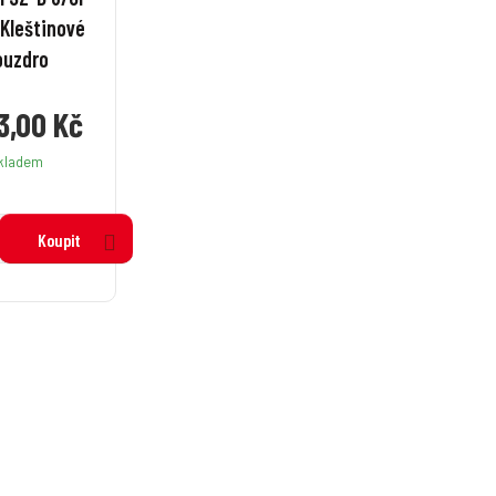
 Kleštinové
ouzdro
3,00 Kč
kladem
Koupit