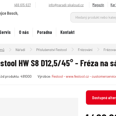
Magazín
Kar
466 615 627
info@naradi-skaloud.cz
ejce Bosch,
.
Servis
O nás
Poradna
Kontakt
Úvodní strana
Nářadí
Příslušenství Festool
Frézování
Frézovac
stool HW S8 D12,5/45° - Fréza na s
K
Kód produktu:
491000
Výrobce:
Festool - www.festool.cz - customerservi
ó
d
v
Dostupné alter
ý
r
o
b