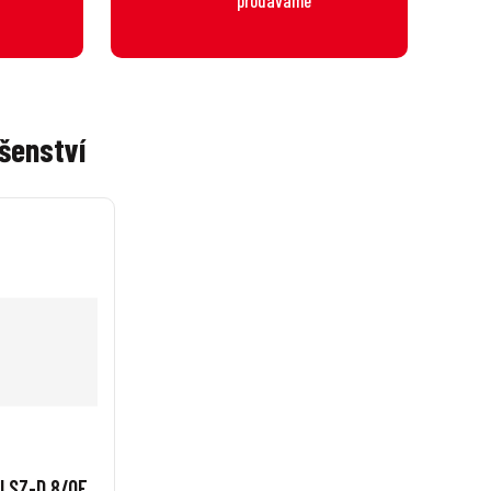
šenství
l SZ-D 8/OF