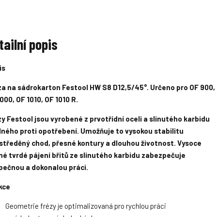
m
m
n
n
o
o
ž
ž
tailní popis
s
s
t
t
v
v
is
za na sádrokarton Festool HW S8 D12,5/45°. Určeno pro OF 900,
000, OF 1010, OF 1010 R.
y Festool jsou vyrobené z prvotřídní oceli a slinutého karbidu
lného proti opotřebení. Umožňuje to vysokou stabilitu
ystředěný chod, přesné kontury a dlouhou životnost. Vysoce
é tvrdé pájení břitů ze slinutého karbidu zabezpečuje
pečnou a dokonalou práci.
kce
Geometrie frézy je optimalizovaná pro rychlou práci