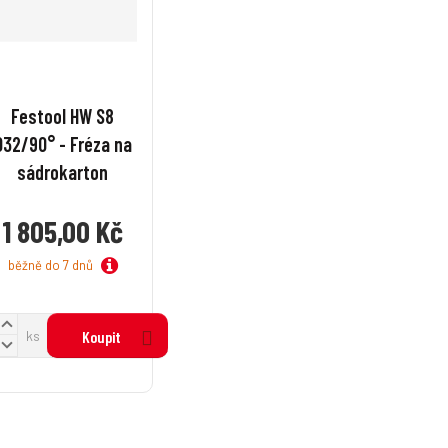
Festool HW S8
D32/90° - Fréza na
sádrokarton
1 805,00 Kč
běžně do 7 dnů
N
ks
Koupit
a
S
v
n
ý
š
ž
t
t