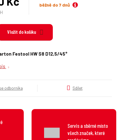
0 Kč
k
běžně do 7 dnů
a
PH
t
e
g
Vložit do košíku
o
r
i
arton Festool HW S8 D12,5/45°
e
.
opis
.
.
 se odborníka
Sdílet
vé
Servis a sběrné místo
všech značek, které
prodáváme