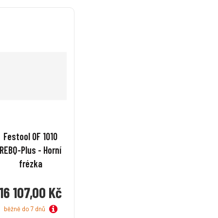
v
v
v
v
v
v
í
í
í
í
Festool OF 1010
REBQ-Plus - Horní
frézka
16 107,00 Kč
běžně do 7 dnů