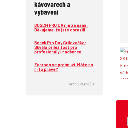
kávovarech a
vybavení
BOSCH PRO DAY je za námi:
Děkujeme, že jste dorazili
Bosch Pro Day Grilovačka:
Skvělá příležitost pro
profesionály i nadšence
Zahrada se probouzí. Máte na
ni to pravé?
Archiv článků