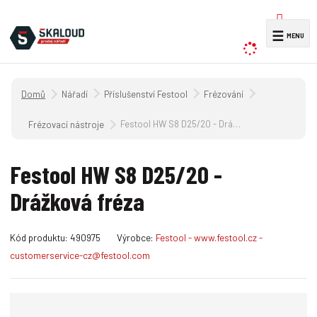
V
☰
y
h
l
Úvodní strana
Nářadí
Příslušenství Festool
Frézování
e
d
Festool HW S8 D25/20 - Drážková fréza
Frézovací nástroje
a
t
Festool HW S8 D25/20 -
Drážková fréza
K
Kód produktu:
490975
Výrobce:
Festool - www.festool.cz -
ó
customerservice-cz@festool.com
d
v
ý
r