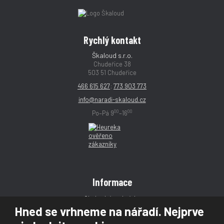
Rychlý kontakt
Škaloud s.r.o.
Chudeřice 38
503 51 Chudeřice
466 615 627
;
773 903 773
info@naradi-skaloud.cz
00
00
Po–Pá 9
–16
Informace
Obchodní podmínky
Hned se vrhneme na nářadí. Nejprve
Reklamace