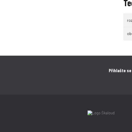
Te
roz
ob
Přihlašte se