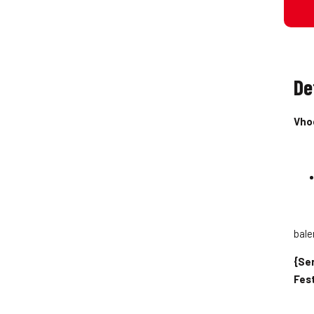
De
Vho
bale
{Ser
Fes