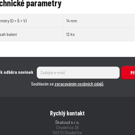
chnické parametry
měry (D × Š × V)
14 mm
sah balení
12 ks
 k odběru novinek
Př
Souhlasím se
zpracováním osobních údajů
.
Rychlý kontakt
Škaloud s.r.o.
Chudeřice 38
503 51 Chudeřice