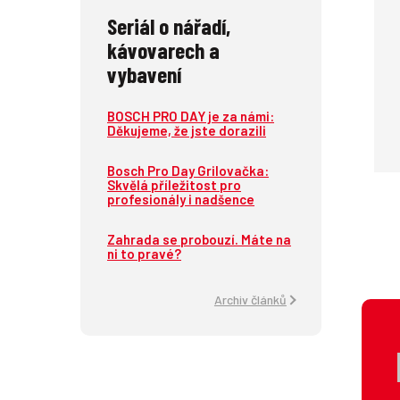
Seriál o nářadí,
kávovarech a
vybavení
BOSCH PRO DAY je za námi:
Děkujeme, že jste dorazili
Bosch Pro Day Grilovačka:
Skvělá příležitost pro
profesionály i nadšence
Zahrada se probouzí. Máte na
ni to pravé?
Archiv článků