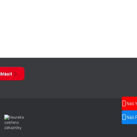
ihlásit
Náš 
Náš 