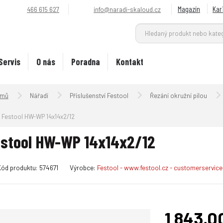
Magazín
Kar
466 615 627
info@naradi-skaloud.cz
Servis
O nás
Poradna
Kontakt
Úvodní strana
Nářadí
Příslušenství Festool
Řezání okružní pilou
Festool HW-WP 14x14x2/12
stool HW-WP 14x14x2/12
K
Kód produktu:
574671
Výrobce:
Festool - www.festool.cz - customerservi
ó
d
v
ý
1 843,0
r