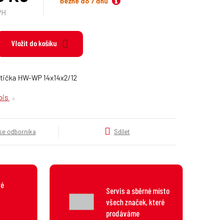
běžně do 7 dnů
k
PH
a
t
e
Vložit do košíku
g
o
r
stička HW-WP 14x14x2/12
i
e
opis
.
.
.
 se odborníka
Sdílet
vé
Servis a sběrné místo
všech značek, které
prodáváme