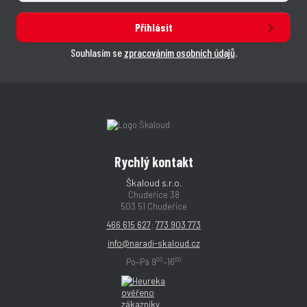
Přihlásit
Souhlasím se
zpracováním osobních údajů
.
Rychlý kontakt
Škaloud s.r.o.
Chudeřice 38
503 51 Chudeřice
466 615 627
;
773 903 773
info@naradi-skaloud.cz
00
00
Po–Pá 9
–16