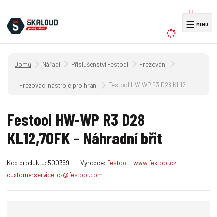
V
☰
y
h
l
Úvodní strana
Nářadí
Příslušenství Festool
Frézování
e
d
Festool HW-WP R3 D28 KL12,7OFK - Náhradní břit
Frézovací nástroje pro hranovou frézku OFK/MFK 700
a
t
Festool HW-WP R3 D28
KL12,7OFK - Náhradní břit
K
Kód produktu:
500369
Výrobce:
Festool - www.festool.cz -
ó
customerservice-cz@festool.com
d
v
ý
r