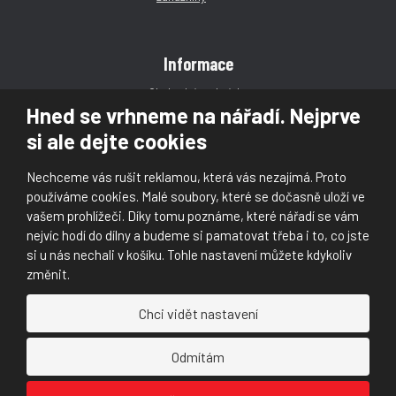
Informace
Obchodní podmínky
Hned se vrhneme na nářadí. Nejprve
Reklamace
si ale dejte cookies
Magazín
Poradna
Nechceme vás rušit reklamou, která vás nezajímá. Proto
Kontakt
používáme cookies. Malé soubory, které se dočasně uloží ve
vašem prohlížeči. Díky tomu poznáme, které nářadí se vám
nejvíc hodí do dílny a budeme si pamatovat třeba i to, co jste
si u nás nechali v košíku. Tohle nastavení můžete kdykoliv
změnit.
© 2026, Škaloud s.r.o.
Chci vidět nastavení
Prohlášení o přístupnosti
|
Ochrana osobních údajů (GDPR)
|
Mapa stránek
|
|
Nastavení cookies
Odmítám
Náš