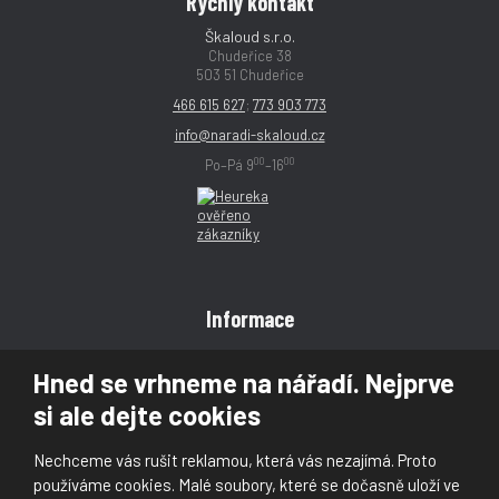
Rychlý kontakt
Škaloud s.r.o.
Chudeřice 38
503 51 Chudeřice
466 615 627
;
773 903 773
info@naradi-skaloud.cz
00
00
Po–Pá 9
–16
Informace
Obchodní podmínky
Hned se vrhneme na nářadí. Nejprve
Reklamace
si ale dejte cookies
Magazín
Poradna
Nechceme vás rušit reklamou, která vás nezajímá. Proto
Kontakt
používáme cookies. Malé soubory, které se dočasně uloží ve