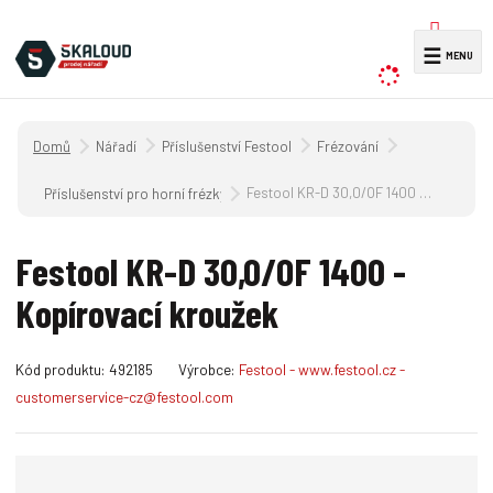
V
☰
y
h
l
Úvodní strana
Nářadí
Příslušenství Festool
Frézování
e
d
Festool KR-D 30,0/OF 1400 - Kopírovací kroužek
Příslušenství pro horní frézky
a
t
Festool KR-D 30,0/OF 1400 -
Kopírovací kroužek
K
Kód produktu:
492185
Výrobce:
Festool - www.festool.cz -
ó
customerservice-cz@festool.com
d
v
ý
r