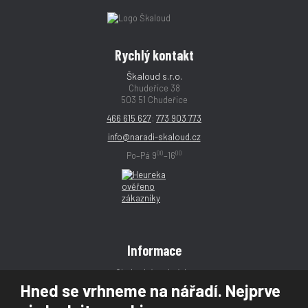
Rychlý kontakt
Škaloud s.r.o.
Chudeřice 38
503 51 Chudeřice
466 615 627
;
773 903 773
info@naradi-skaloud.cz
00
00
Po–Pá 9
–16
Informace
Obchodní podmínky
Hned se vrhneme na nářadí. Nejprve
Reklamace