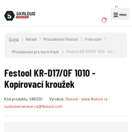
V
☰
y
h
l
Úvodní strana
Nářadí
Příslušenství Festool
Frézování
e
d
Festool KR-D17/OF 1010 - Kopírovací kroužek
Příslušenství pro horní frézky
a
t
Festool KR-D17/OF 1010 -
Kopírovací kroužek
K
Kód produktu:
486030
Výrobce:
Festool - www.festool.cz -
ó
customerservice-cz@festool.com
d
v
ý
r