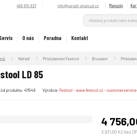
Magazín
Kar
466 615 627
info@naradi-skaloud.cz
Servis
O nás
Poradna
Kontakt
Úvodní strana
Nářadí
Příslušenství Festool
Broušení
Příslušen
stool LD 85
K
Kód produktu:
411549
Výrobce:
Festool - www.festool.cz - customerservic
ó
d
v
ý
4 756,0
r
o
3 931,00 Kč bez D
b