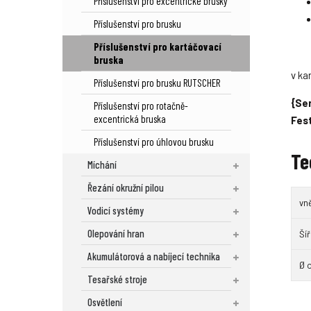
Příslušenství pro excentrické brusky
Příslušenství pro brusku
Příslušenství pro kartáčovací
bruska
v ka
Příslušenství pro brusku RUTSCHER
{Ser
Příslušenství pro rotačně-
excentrická bruska
Fes
Příslušenství pro úhlovou brusku
Te
Míchání
Řezání okružní pilou
vně
Vodicí systémy
Olepování hran
Ší
Akumulátorová a nabíjecí technika
Ø 
Tesařské stroje
Osvětlení