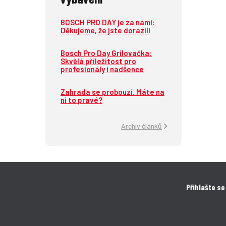
BOSCH PRO DAY je za námi:
Děkujeme, že jste dorazili
Bosch Pro Day Grilovačka:
Skvělá příležitost pro
profesionály i nadšence
Zahrada se probouzí. Máte na
ni to pravé?
Archiv článků
Přihlašte se