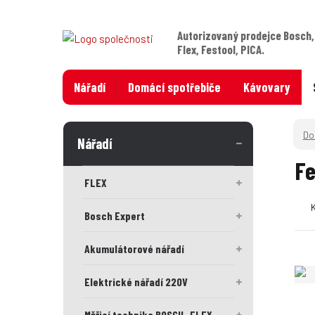
Autorizovaný prodejce Bosch,
Flex, Festool, PICA.
Nářadí
Domácí spotřebiče
Kávovary
Nářadí
Fe
FLEX
Bosch Expert
Akumulátorové nářadí
Elektrické nářadí 220V
Měřicí technika BOSCH , FLEX