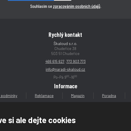
Souhlasím se
zpracováním osobních údajů
.
Rychlý kontakt
Škaloud s.r.o.
Chudeřice 38
503 51 Chudeřice
466 615 627
;
773 903 773
info@naradi-skaloud.cz
00
00
Po–Pá 9
–16
Informace
 podmínky
Reklamace
Magazín
Poradna
e si ale dejte cookies