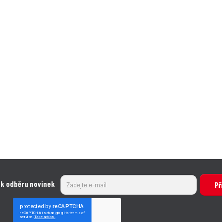
 k odběru novinek
Př