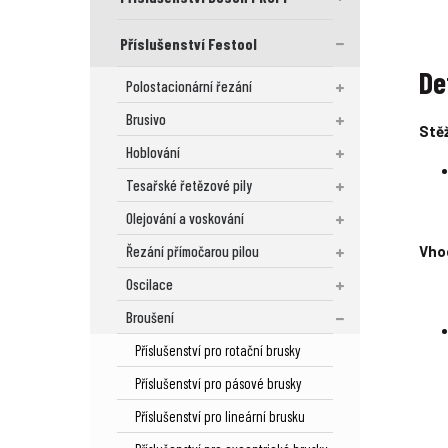
Příslušenství Festool
De
Polostacionární řezání
Brusivo
Stěž
Hoblování
Tesařské řetězové pily
Olejování a voskování
Řezání přímočarou pilou
Vho
Oscilace
Broušení
Příslušenství pro rotační brusky
Příslušenství pro pásové brusky
Příslušenství pro lineární brusku