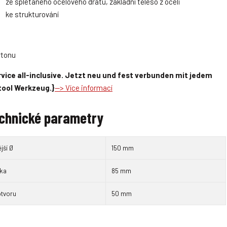
ze splétaného ocelového drátu, základní těleso z oceli
ke strukturování
rtonu
vice all-inclusive. Jetzt neu und fest verbunden mit jedem
tool Werkzeug.}
--> Více informací
chnické parametry
jší Ø
150 mm
řka
85 mm
otvoru
50 mm